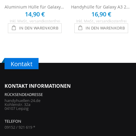
Aluminium Hülle für Galaxy A3 (2016) - Schwarz
Handyhülle für Galaxy A3 2016 - Schwarz
14,90 €
16,90 €
Inkl. MwSt.
, versandkostenfrei
Inkl. MwSt.
, versandkostenfrei
IN DEN WARENKORB
IN DEN WARENKORB
Kontakt
KONTAKT INFORMATIONEN
RÜCKSENDEADRESSE
handyhuellen-24.de
Kohlenstr. 32a
04107 Leipzig
TELEFON
09152 / 921 619 *