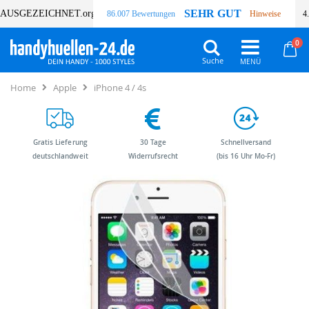
SEHR GUT
AUSGEZEICHNET
.org
86.007 Bewertungen
Hinweise
4
Art
0
Wa
Suche
Home
Apple
iPhone 4 / 4s
Gratis Lieferung
30 Tage
Schnellversand
deutschlandweit
Widerrufsrecht
(bis 16 Uhr Mo-Fr)
Zum
Zum
Ende
Anfang
der
der
Bildergalerie
Bildergalerie
springen
springen