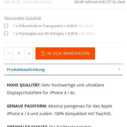
SKU
iphone-4-tb127-3x-clear
Inkl. MwSt.
, versandkostenfrei
Passendes Zubehör
1 x Silikonhülle in Transparent
+
6,90 €
Inkl. MwSt.
1 x Panzerglas aus 9H Echtglas
+
8,95 €
Inkl. MwSt.
IN DEN WARENKORB
Produktbeschreibung
HOHE QUALITÄT:
Sehr hochwertige und ultraklare
Displayschutzfolie für iPhone 4 / 4s.
GENAUE PASSFORM:
Absolut passgenau für das Apple
iPhone 4 / 4 und zudem 100% kompatibel mit TouchID.
OPTIMALER SCHUTZ:
Die hochtransparente