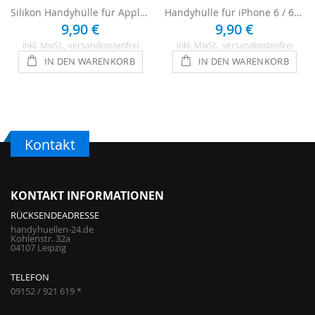
Silikon Handyhülle für Apple iPhone 6 / 6s - Schwarz
Handyhülle für iPhone 6 / 6s - Schwarz / Orange
9,90 €
9,90 €
Inkl. MwSt.
, versandkostenfrei
Inkl. MwSt.
, versandkostenfrei
IN DEN WARENKORB
IN DEN WARENKORB
Kontakt
KONTAKT INFORMATIONEN
RÜCKSENDEADRESSE
handyhuellen-24.de
Kohlenstr. 32a
04107 Leipzig
TELEFON
09152 / 921 619 *