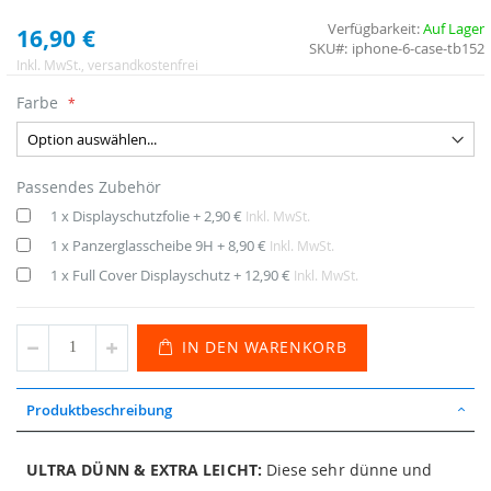
Verfügbarkeit:
Auf Lager
16,90 €
SKU
iphone-6-case-tb152
Inkl. MwSt.
, versandkostenfrei
Farbe
Passendes Zubehör
1 x Displayschutzfolie
+
2,90 €
Inkl. MwSt.
1 x Panzerglasscheibe 9H
+
8,90 €
Inkl. MwSt.
1 x Full Cover Displayschutz
+
12,90 €
Inkl. MwSt.
IN DEN WARENKORB
Produktbeschreibung
ULTRA DÜNN & EXTRA LEICHT:
Diese sehr dünne und