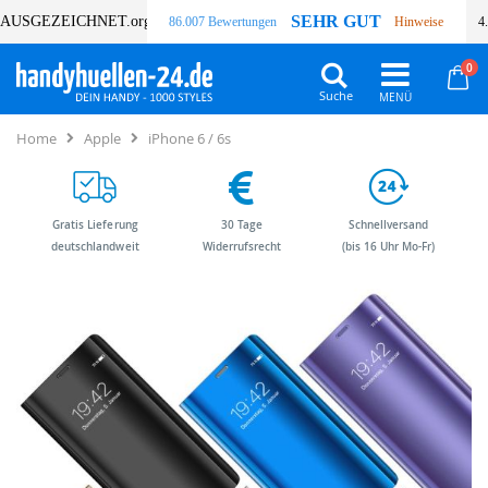
SEHR GUT
AUSGEZEICHNET
.org
86.007 Bewertungen
Hinweise
4
Art
0
Wa
Suche
Home
Apple
iPhone 6 / 6s
Gratis Lieferung
30 Tage
Schnellversand
deutschlandweit
Widerrufsrecht
(bis 16 Uhr Mo-Fr)
Zum
Zum
Ende
Anfang
der
der
Bildergalerie
Bildergalerie
springen
springen