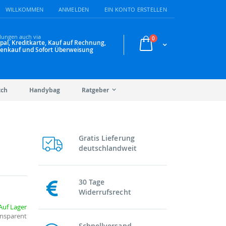
WILLKOMMEN
ANMELDEN
EIN KONTO ERSTELLEN
lungen auch via
Artikel
0
pal, Kreditkarte, Kauf auf Rechnung,
Warenkorb
enkauf und Sofort Überweisung
tch
Handybag
Ratgeber
Gratis Lieferung
deutschlandweit
30 Tage
Widerrufsrecht
Auf Lager
ansparent
Schnellversand