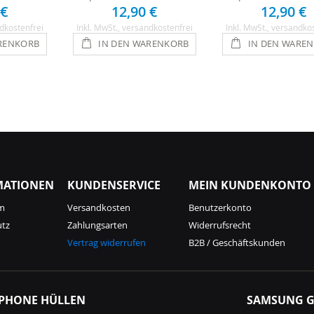
 €
12,90 €
12,90 €
dkostenfrei
Inkl. MwSt.
, versandkostenfrei
Inkl. MwSt.
, versandko
RENKORB
IN DEN WARENKORB
IN DEN WARE
MATIONEN
KUNDENSERVICE
MEIN KUNDENKONTO
m
Versandkosten
Benutzerkonto
utz
Zahlungsarten
Widerrufsrecht
Vertrag widerrufen
B2B / Geschäftskunden
IPHONE HÜLLEN
SAMSUNG G