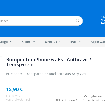
Zah
Pay
Rat
Suche
Google
Xiaomi
OnePlus
iPad
Apple Wa
Bumper für iPhone 6 / 6s - Anthrazit /
Transparent
Bumper mit transparenter Rückseite aus Acrylglas
12,90 €
Inkl. MwSt.
,
Verfügbarkeit:
versandkostenfrei
SKU
iphone-6-tb114-anthrazit-tr