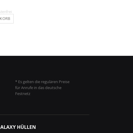
3,90 €
5,90 €
stenfrei
Inkl. MwSt.
, versandkostenfrei
Inkl. MwSt.
, versandkosten
NKORB
IN DEN WARENKORB
IN DEN WARENKO
* Es gelten die regulären Preise
für Anrufe in das deutsche
Festnetz
ALAXY HÜLLEN