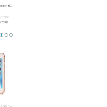
Outdoor Hülle für iPhone 6 / 6s - Schwarz
Flipcase für iPhone 6 / 6s - Schwarz
16,90 €
14,90 €
stenfrei
Inkl. MwSt.
, versandkostenfrei
Inkl. MwSt.
, versandkosten
NKORB
IN DEN WARENKORB
IN DEN WARENKO
Bumper für iPhone 6 / 6s - Roségold / Transparent
Kristallklare Display Schutzfolie für iPhone 6 / 6s