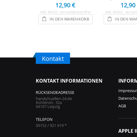
12,90 €
12,90
Inkl. MwSt.
, versandkostenfrei
Inkl. MwSt.
, versan
IN DEN WARENKORB
IN DEN WA
Kontakt
KONTAKT INFORMATIONEN
INFOR
Impressu
RÜCKSENDEADRESSE
Datensch
handyhuellen-24.de
Kohlenstr. 32a
AGB
04107 Leipzig
TELEFON
09152 / 921 619 *
APPLE 