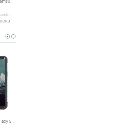
Panzerglasfolie für Samsung Galaxy S8 aus Echtglas
Displayschutzfolie für Samsung Galaxy S8 - 3x Clear
5,90 €
14,90 €
stenfrei
Inkl. MwSt.
, versandkostenfrei
Inkl. MwSt.
, versandkosten
NKORB
IN DEN WARENKORB
IN DEN WARENKO
Outdoor Hülle für Galaxy S8 - Corall
Spiegelhülle für Samsung Galaxy S8 - Rosa
16,90 €
16,90 €