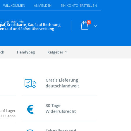
WILLKOMMEN
ANMELDEN
EIN KONTO ERSTELLEN
lungen auch via
Artikel
0
pal, Kreditkarte, Kauf auf Rechnung,
Warenkorb
enkauf und Sofort Überweisung
tch
Handybag
Ratgeber
Gratis Lieferung
deutschlandweit
30 Tage
auf Lager
Widerrufsrecht
b111-rosa
Schnellversand