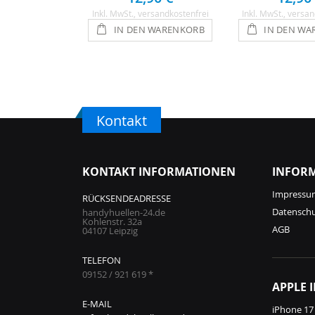
Inkl. MwSt.
, versandkostenfrei
Inkl. MwSt.
, versan
IN DEN WARENKORB
IN DEN WA
Kontakt
KONTAKT INFORMATIONEN
INFOR
Impressu
RÜCKSENDEADRESSE
Datensch
handyhuellen-24.de
Kohlenstr. 32a
AGB
04107 Leipzig
TELEFON
09152 / 921 619 *
APPLE 
E-MAIL
iPhone 17