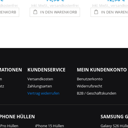
dkostenfrei
Inkl. MwSt.
, versandkostenfrei
Inkl. MwSt.
, versandko
RENKORB
IN DEN WARENKORB
IN DEN WARE
MATIONEN
KUNDENSERVICE
MEIN KUNDENKONTO
m
Versandkosten
Benutzerkonto
utz
Zahlungsarten
Widerrufsrecht
Vertrag widerrufen
B2B / Geschäftskunden
IPHONE HÜLLEN
SAMSUNG G
 Pro Hüllen
iPhone 15 Hüllen
Galaxy S26 Hüll