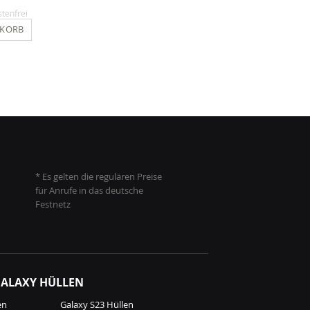
stenfrei
Inkl. MwSt.
, versandkostenfrei
Inkl. MwSt.
, versandkosten
NKORB
IN DEN WARENKORB
IN DEN WARENKO
* Es gelten die regulären Preise
für Anrufe in das deutsche
Festnetz
ALAXY HÜLLEN
en
Galaxy S23 Hüllen