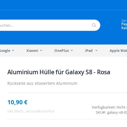
Zah
Pay
Rat
Suche
Google
Xiaomi
OnePlus
iPad
Apple Wa
Aluminium Hülle für Galaxy S8 - Rosa
Rückseite aus eloxiertem Aluminium
10,90 €
Verfügbarkeit:
Nicht 
Inkl. MwSt.
, versandkostenfrei
SKU
galaxy-s8-t