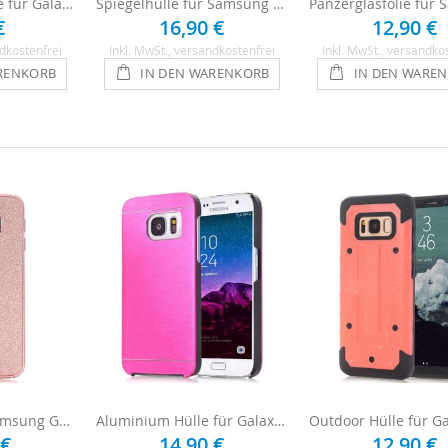
Displayschutzfolie für Galaxy S8 - 1 x Clear
Spiegelhülle für Samsung Galaxy S8 - Schwarz
€
16,90 €
12,90 €
dkostenfrei
Inkl. MwSt.
, versandkostenfrei
Inkl. MwSt.
, versandko
RENKORB
IN DEN WARENKORB
IN DEN WARE
Glitzerfolie für Samsung Galaxy S8 - Rosa
Aluminium Hülle für Galaxy S8 - Pink
 €
14,90 €
12,90 €