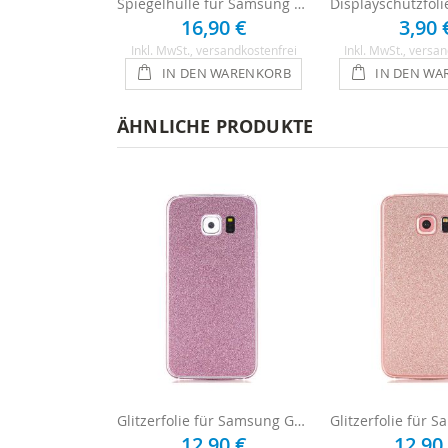
Spiegelhülle für Samsung Galaxy S8
16,90 €
3,90 
Inkl. MwSt.
, versandkostenfrei
Inkl. MwSt.
, versan
IN DEN WARENKORB
IN DEN WA
ÄHNLICHE PRODUKTE
Glitzerfolie für Samsung Galaxy S8 - Pink
12,90 €
12,90