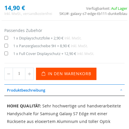
14,90 €
Verfügbarkeit:
Auf Lager
SKU
galaxy-s7-edge-tb111-dunkelblau
Inkl. MwSt.
, versandkostenfrei
Passendes Zubehör
1 x Displayschutzfolie
+
2,90 €
Inkl. MwSt.
1 x Panzerglasscheibe 9H
+
8,90 €
Inkl. MwSt.
1 x Full Cover Displayschutz
+
12,90 €
Inkl. MwSt.
IN DEN WARENKORB
Produktbeschreibung
HOHE QUALITÄT:
Sehr hochwertige und handverarbeitete
Handyschale für Samsung Galaxy S7 Edge mit einer
Rückseite aus eloxiertem Aluminium und toller Optik