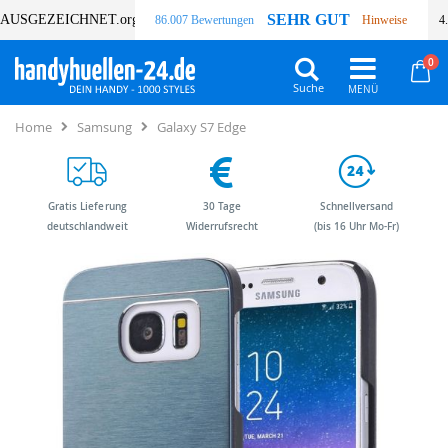
SEHR GUT
AUSGEZEICHNET
.org
86.007 Bewertungen
Hinweise
4
Art
0
Wa
Suche
Home
Samsung
Galaxy S7 Edge
Gratis Lieferung
30 Tage
Schnellversand
deutschlandweit
Widerrufsrecht
(bis 16 Uhr Mo-Fr)
Zum
Zum
Ende
Anfang
der
der
Bildergalerie
Bildergalerie
springen
springen