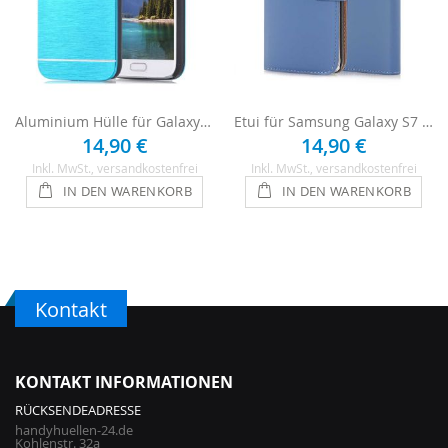
Aluminium Hülle für Galaxy S7 Edge - Hellblau
Etui für Samsung Galaxy S7 Edge - Blau
14,90 €
14,90 €
Inkl. MwSt.
, versandkostenfrei
Inkl. MwSt.
, versandkostenfrei
IN DEN WARENKORB
IN DEN WARENKORB
Kontakt
KONTAKT INFORMATIONEN
RÜCKSENDEADRESSE
handyhuellen-24.de
Kohlenstr. 32a