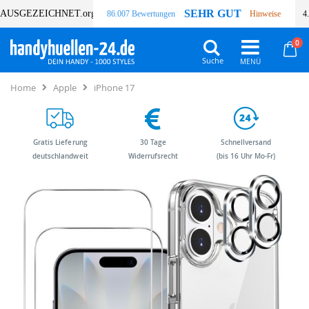
SEHR GUT
AUSGEZEICHNET
.org
86.007 Bewertungen
Hinweise
4
Art
0
Wa
Suche
Home
Apple
iPhone 17
Gratis Lieferung
30 Tage
Schnellversand
deutschlandweit
Widerrufsrecht
(bis 16 Uhr Mo-Fr)
Zum
Zum
Ende
Anfang
der
der
Bildergalerie
Bildergalerie
springen
springen