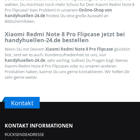
wählen. Du möchtest noch mehr Schutz für Dein Xiaomi Redmi Note 8
Pro Flipcase? Kein Problem! In unserem
Online-Shop von
handyhuellen-24.de
findest Du eine große Auswahl an
Bildschirmfolien.
Xiaomi Redmi Note 8 Pro Flipcase jetzt bei
handyhuellen-24.de bestellen
Wenn Du mit Deinem
Xiaomi Redmi Note 8 Pro Flipcase
glücklich
bist, sind wir es auch. Kundenzufriedenheit ist uns, von
handyhuellen-24.de
, sehr wichtig. Solltest Du Fragen bzgl. Deines
Xiaomi Redmi Note 8 Pro Flipcases oder zu unseren anderen
Produkten haben, kannst Du uns gerne kontaktieren. Wir helfen Dir
sehr gerne weiter.
Kontakt
KONTAKT INFORMATIONEN
RÜCKSENDEADRESSE