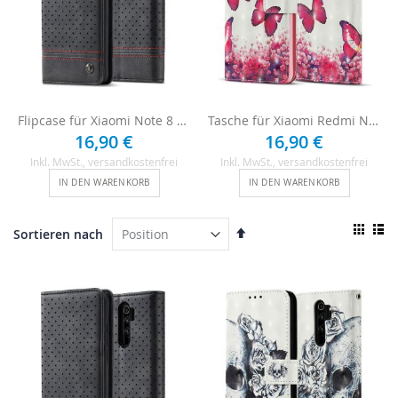
Flipcase für Xiaomi Note 8 Pro - Schwarz
Tasche für Xiaomi Redmi Note 8 Pro - Schmetterling
16,90 €
16,90 €
Inkl. MwSt.
, versandkostenfrei
Inkl. MwSt.
, versandkostenfrei
IN DEN WARENKORB
IN DEN WARENKORB
Ansi
In
Sortieren nach
als
absteigender
Raster
List
Reihenfolge