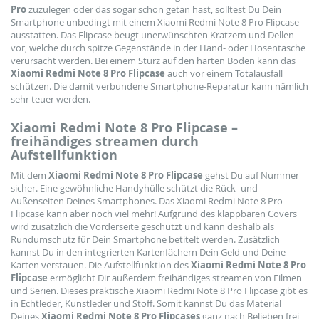
Pro
zuzulegen oder das sogar schon getan hast, solltest Du Dein
Smartphone unbedingt mit einem Xiaomi Redmi Note 8 Pro Flipcase
ausstatten. Das Flipcase beugt unerwünschten Kratzern und Dellen
vor, welche durch spitze Gegenstände in der Hand- oder Hosentasche
verursacht werden. Bei einem Sturz auf den harten Boden kann das
Xiaomi Redmi Note 8 Pro Flipcase
auch vor einem Totalausfall
schützen. Die damit verbundene Smartphone-Reparatur kann nämlich
sehr teuer werden.
Xiaomi Redmi Note 8 Pro Flipcase –
freihändiges streamen durch
Aufstellfunktion
Mit dem
Xiaomi Redmi Note 8 Pro Flipcase
gehst Du auf Nummer
sicher. Eine gewöhnliche Handyhülle schützt die Rück- und
Außenseiten Deines Smartphones. Das Xiaomi Redmi Note 8 Pro
Flipcase kann aber noch viel mehr! Aufgrund des klappbaren Covers
wird zusätzlich die Vorderseite geschützt und kann deshalb als
Rundumschutz für Dein Smartphone betitelt werden. Zusätzlich
kannst Du in den integrierten Kartenfächern Dein Geld und Deine
Karten verstauen. Die Aufstellfunktion des
Xiaomi Redmi Note 8 Pro
Flipcase
ermöglicht Dir außerdem freihändiges streamen von Filmen
und Serien. Dieses praktische Xiaomi Redmi Note 8 Pro Flipcase gibt es
in Echtleder, Kunstleder und Stoff. Somit kannst Du das Material
Deines
Xiaomi Redmi Note 8 Pro Flipcases
ganz nach Belieben frei