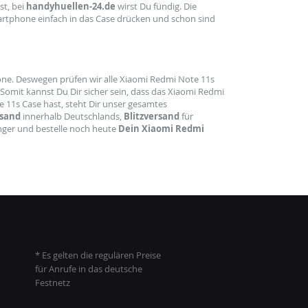
st, bei
handyhuellen-24.de
wirst Du fündig. Die
artphone einfach in das Case drücken und schon sind
ne. Deswegen prüfen wir alle Xiaomi Redmi Note 11s
Somit kannst Du Dir sicher sein, dass das Xiaomi Redmi
 11s Case hast, steht Dir unser gesamtes
rsand
innerhalb Deutschlands,
Blitzversand
für
nger und bestelle noch heute
Dein Xiaomi Redmi
* Es gelten die regulären Preise
für Anrufe in das deutsche
Festnetz