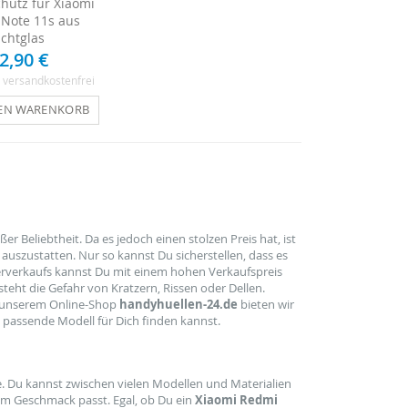
chutz für Xiaomi
Note 11s aus
Echtglas
2,90 €
, versandkostenfrei
DEN WARENKORB
r Beliebtheit. Da es jedoch einen stolzen Preis hat, ist
auszustatten. Nur so kannst Du sicherstellen, dass es
derverkaufs kannst Du mit einem hohen Verkaufspreis
ht die Gefahr von Kratzern, Rissen oder Dellen.
In unserem Online-Shop
handyhuellen-24.de
bieten wir
 passende Modell für Dich finden kannst.
. Du kannst zwischen vielen Modellen und Materialien
em Geschmack passt. Egal, ob Du ein
Xiaomi Redmi