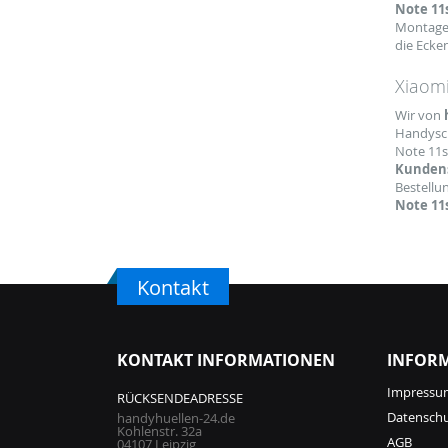
Note 11s
Montage 
die Ecke
Xiaomi
Wir von
Handysch
Note 11s
Kundens
Bestellu
Note 11
Kontakt
KONTAKT INFORMATIONEN
INFOR
Impressu
RÜCKSENDEADRESSE
Datensch
handyhuellen-24.de
Kohlenstr. 32a
AGB
04107 Leipzig