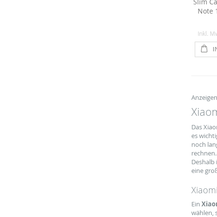
Slim C
Note 
Inkl. M
I
Anzeige
Xiao
Das Xiaom
es wicht
noch lan
rechnen.
Deshalb 
eine gro
Xiaomi
Ein
Xiao
wählen, 