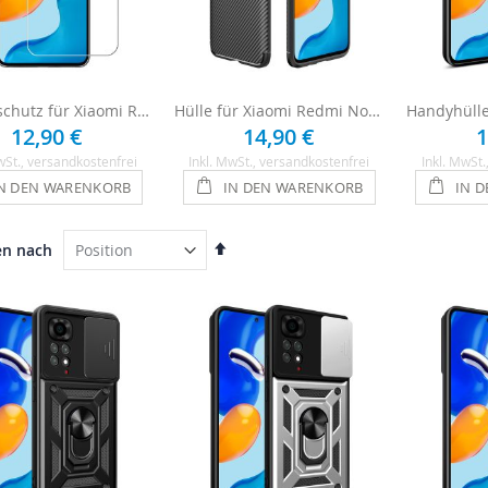
Displayschutz für Xiaomi Redmi Note 11s aus Echtglas
Hülle für Xiaomi Redmi Note 11s Carbon Case - Schwarz
12,90 €
14,90 €
1
wSt.
, versandkostenfrei
Inkl. MwSt.
, versandkostenfrei
Inkl. MwSt.
N DEN WARENKORB
IN DEN WARENKORB
IN 
In
en nach
absteigender
Reihenfolge