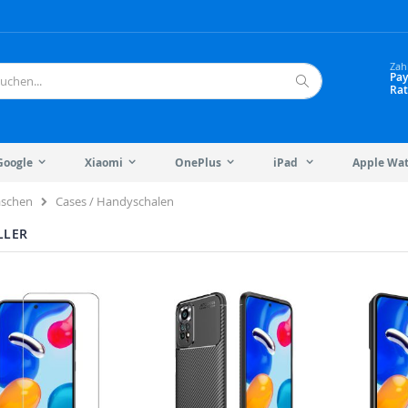
Zah
Pay
Rat
Suche
Google
Xiaomi
OnePlus
iPad
Apple Wa
Cases / Handyschalen
aschen
LLER