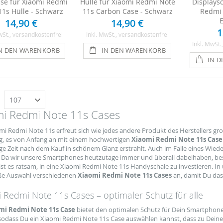
ase für Xiaomi Redmi
Hülle für Xiaomi Redmi Note
Displays
11s Hülle - Schwarz
11s Carbon Case - Schwarz
Redmi 
14,90 €
14,90 €
1
wSt.
, versandkostenfrei
Inkl. MwSt.
, versandkostenfrei
Inkl. MwSt.
N DEN WARENKORB
IN DEN WARENKORB
IN 
n
mi Redmi Note 11s Cases
i Redmi Note 11s erfreut sich wie jedes andere Produkt des Herstellers große
ig, es von Anfang an mit einem hochwertigen
Xiaomi Redmi Note 11s Case
ge Zeit nach dem Kauf in schönem Glanz erstrahlt. Auch im Falle eines Wie
 Da wir unsere Smartphones heutzutage immer und überall dabeihaben, beste
ist es ratsam, in eine Xiaomi Redmi Note 11s Handyschale zu investieren. 
ße Auswahl verschiedenen
Xiaomi Redmi Note 11s Cases
an, damit Du das
 Redmi Note 11s Cases – optimaler Schutz für alle
mi Redmi Note 11s Case
bietet den optimalen Schutz für Dein Smartphone
sodass Du ein Xiaomi Redmi Note 11s Case auswählen kannst, dass zu Dein