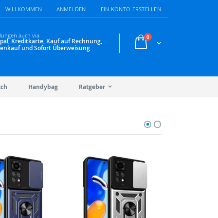
WILLKOMMEN
ANMELDEN
EIN KONTO ERSTELLEN
lungen auch via
Artikel
0
pal, Kreditkarte, Kauf auf Rechnung,
Warenkorb
enkauf und Sofort Überweisung
tch
Handybag
Ratgeber