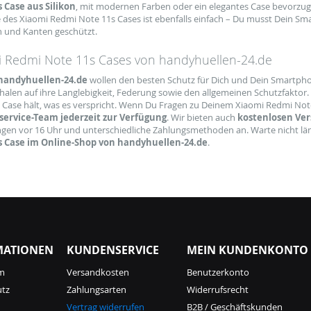
 Case aus Silikon
, mit modernen Farben oder ein elegantes Case bevorzug
des Xiaomi Redmi Note 11s Cases ist ebenfalls einfach – Du musst Dein Sm
n und Kanten geschützt.
 Redmi Note 11s Cases von handyhuellen-24.de
handyhuellen-24.de
wollen den besten Schutz für Dich und Dein Smartpho
alen auf ihre Langlebigkeit, Federung sowie den allgemeinen Schutzfaktor. 
 Case hält, was es verspricht. Wenn Du Fragen zu Deinem Xiaomi Redmi Note
ervice-Team jederzeit zur Verfügung
. Wir bieten auch
kostenlosen Ve
ngen vor 16 Uhr und unterschiedliche Zahlungsmethoden an. Warte nicht lä
s Case im Online-Shop von handyhuellen-24.de
.
MATIONEN
KUNDENSERVICE
MEIN KUNDENKONTO
m
Versandkosten
Benutzerkonto
utz
Zahlungsarten
Widerrufsrecht
Vertrag widerrufen
B2B / Geschäftskunden