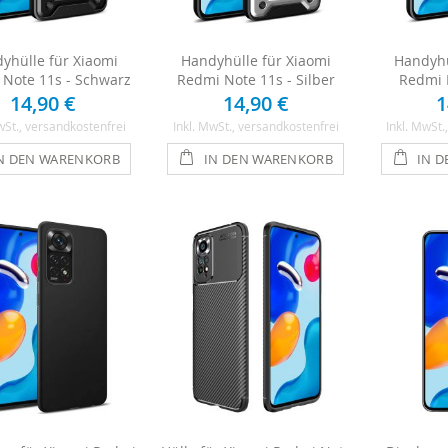
yhülle für Xiaomi
Handyhülle für Xiaomi
Handyhü
Note 11s - Schwarz
Redmi Note 11s - Silber
Redmi 
14,90 €
14,90 €
1
wSt.
, versandkostenfrei
Inkl. MwSt.
, versandkostenfrei
Inkl. MwSt.
N DEN WARENKORB
IN DEN WARENKORB
IN 