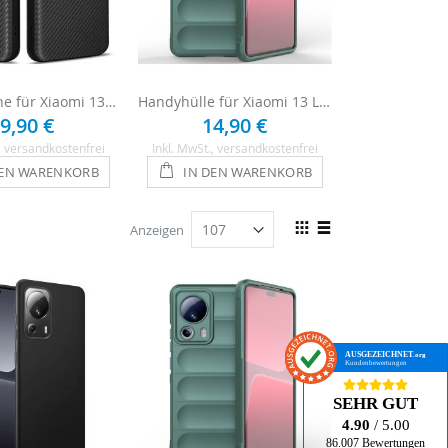
Handytasche für Xiaomi 13 Lite - Carbon Schwarz
Handyhülle für Xiaomi 13 Lite Hülle Cover Case - Grün
9,90 €
14,90 €
12,
, versandkostenfrei
Inkl. MwSt.
, versandkostenfrei
Inkl. MwSt.
, ve
DEN WARENKORB
IN DEN WARENKORB
IN DEN
Ansicht
Anzeigen
als
Raster
Liste
AUSGEZEICHNET
.org
Kundenbewertungen
SEHR GUT
4.90
/ 5.00
86.007 Bewertungen