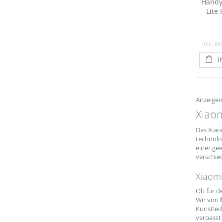
Handy
Lite
Inkl. M
I
Anzeige
Xiaom
Das Xiao
technolo
einer ge
verschie
Xiaomi
Ob für d
Wir von
Kunstled
verpasst