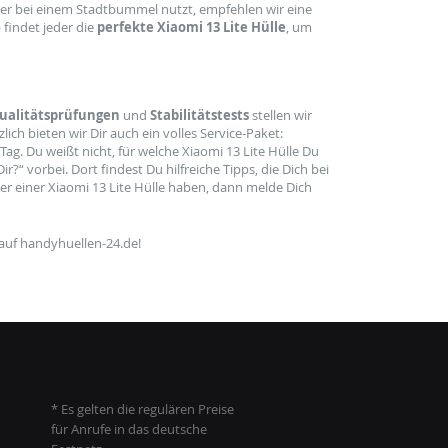
er bei einem Stadtbummel nutzt, empfehlen wir eine
findet jeder die
perfekte Xiaomi 13 Lite Hülle
, um
ualitätsprüfungen
und
Stabilitätstests
stellen wir
ch bieten wir Dir auch ein volles Service-Paket:
ag. Du weißt nicht, für welche Xiaomi 13 Lite Hülle Du
?“ vorbei. Dort findest Du hilfreiche Tipps, die Dich bei
r einer Xiaomi 13 Lite Hülle haben, dann melde Dich
 auf handyhuellen-24.de!
* Es gelten die regulären Preise
für Anrufe in das deutsche