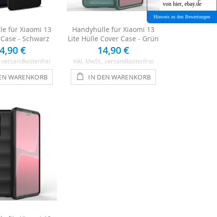
von hier, ebay.de
Hinweis zu den Bewertungen
le für Xiaomi 13
Handyhülle für Xiaomi 13
m Case - Schwarz
Lite Hülle Cover Case - Grün
4,90 €
14,90 €
, versandkostenfrei
Inkl. MwSt.
, versandkostenfrei
DEN WARENKORB
IN DEN WARENKORB