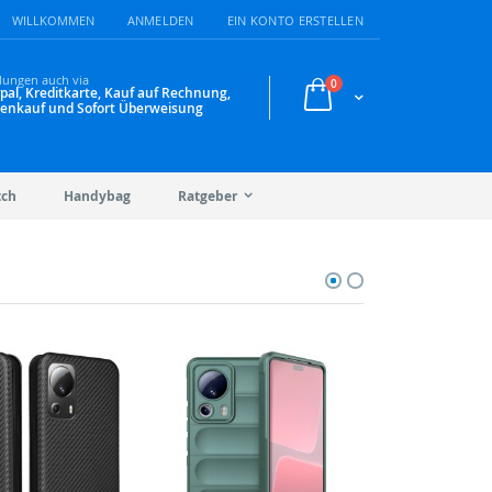
WILLKOMMEN
ANMELDEN
EIN KONTO ERSTELLEN
lungen auch via
Artikel
0
pal, Kreditkarte, Kauf auf Rechnung,
Warenkorb
enkauf und Sofort Überweisung
tch
Handybag
Ratgeber