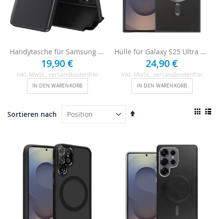
Handytasche für Samsung Galaxy S25 Ultra - Schwarz
Hülle für Galaxy S25 Ultra mit Kameraschutz - Schwarz
19,90 €
24,90 €
Inkl. MwSt.
, versandkostenfrei
Inkl. MwSt.
, versandkostenfrei
IN DEN WARENKORB
IN DEN WARENKORB
Ansi
In
Sortieren nach
als
absteigender
Raster
List
Reihenfolge