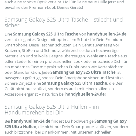
auch eine schicke Optik verleiht. Hol Dir Deine neue Hülle jetzt und
bewahre den Premium-Look Deines Geräts!
Samsung Galaxy S25 Ultra Tasche – stilecht und
sicher
Eine
Samsung Galaxy S25 Ultra Tasche
von
handyhuellen-24.de
vereint elegantes Design mit optimalem Schutz für Dein Premium-
Smartphone. Diese Taschen schützen Dein Gerät zuverlässig vor
Kratzern, Stößen und Schmutz, während sie durch hochwertige
Materialien und stilvolle Designs überzeugen. Wähle eine Tasche aus
edlem Leder für einen professionellen Look oder entscheide Dich für
ein modernes Case mit praktischen Funktionen wie Kartenfächern
oder Standfunktion. Jede
Samsung Galaxy S25 Ultra Tasche
ist
passgenau gefertigt, sodass Dein Smartphone sicher und fest sitzt.
Sichere Dir jetzt eine
Samsung Galaxy S25 Ultra Tasche
, die Dein
Gerät nicht nur schützt, sondern es auch mit einem stilvollen
Accessoire ergänzt – natürlich bei
handyhuellen-24.de
!
Samsung Galaxy S25 Ultra Hüllen – im
Handumdrehen bei Dir
Bei
handyhuellen-24.de
findest Du hochwertige
Samsung Galaxy
S25 Ultra Hüllen
, die nicht nur Dein Smartphone schützen, sondern
auch blitzschnell bei Dir ankommen. Mit unserem schnellen