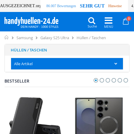
SEHR GUT
AUSGEZEICHNET
.org
86.007 Bewertungen
Hinweise
4
Art
0
Wa
Suche
Home
Hüllen / Taschen
Samsung
Galaxy S25 Ultra
HÜLLEN / TASCHEN
Alle Artikel
BESTSELLER