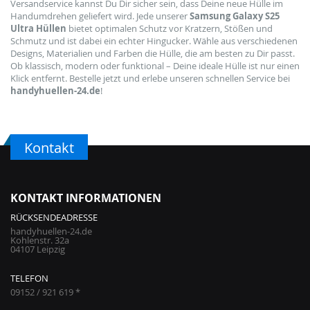
Versandservice kannst Du Dir sicher sein, dass Deine neue Hülle im
Handumdrehen geliefert wird. Jede unserer
Samsung Galaxy S25
Ultra Hüllen
bietet optimalen Schutz vor Kratzern, Stößen und
Schmutz und ist dabei ein echter Hingucker. Wähle aus verschiedenen
Designs, Materialien und Farben die Hülle, die am besten zu Dir passt.
Ob klassisch, modern oder funktional – Deine ideale Hülle ist nur einen
Klick entfernt. Bestelle jetzt und erlebe unseren schnellen Service bei
handyhuellen-24.de
!
Kontakt
KONTAKT INFORMATIONEN
RÜCKSENDEADRESSE
handyhuellen-24.de
Kohlenstr. 32a
04107 Leipzig
TELEFON
09152 / 921 619 *