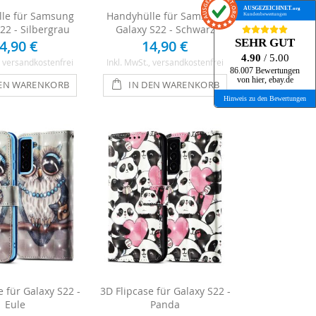
AUSGEZEICHNET
.org
le für Samsung
Handyhülle für Samsung
Kundenbewertungen
22 - Silbergrau
Galaxy S22 - Schwarz
SEHR GUT
4,90 €
14,90 €
4.90
/ 5.00
, versandkostenfrei
Inkl. MwSt.
, versandkostenfrei
86.007 Bewertungen
von hier, ebay.de
DEN WARENKORB
IN DEN WARENKORB
Hinweis zu den Bewertungen
e für Galaxy S22 -
3D Flipcase für Galaxy S22 -
Eule
Panda