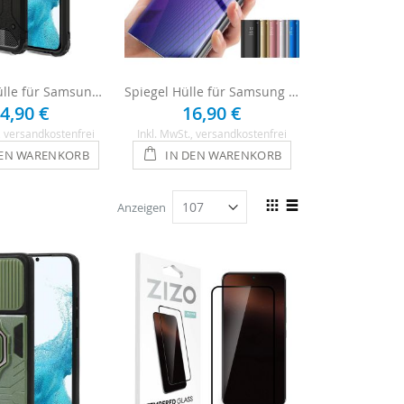
Outdoor Hülle für Samsung Galaxy S22 - Schwarz
Spiegel Hülle für Samsung Galaxy S22
4,90 €
16,90 €
16,
, versandkostenfrei
Inkl. MwSt.
, versandkostenfrei
Inkl. MwSt.
, ve
DEN WARENKORB
IN DEN WARENKORB
IN DEN
Ansicht
Anzeigen
als
Raster
Liste