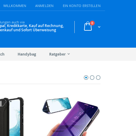
WILLKOMMEN
ANMELDEN
EIN KONTO ERSTELLEN
lungen auch via
Artikel
0
pal, Kreditkarte, Kauf auf Rechnung,
Warenkorb
enkauf und Sofort Überweisung
tch
Handybag
Ratgeber