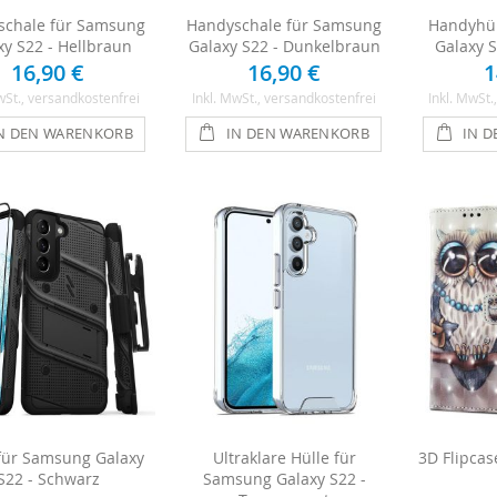
schale für Samsung
Handyschale für Samsung
Handyhül
xy S22 - Hellbraun
Galaxy S22 - Dunkelbraun
Galaxy S
16,90 €
16,90 €
1
wSt.
, versandkostenfrei
Inkl. MwSt.
, versandkostenfrei
Inkl. MwSt.
N DEN WARENKORB
IN DEN WARENKORB
IN 
für Samsung Galaxy
Ultraklare Hülle für
3D Flipcas
S22 - Schwarz
Samsung Galaxy S22 -