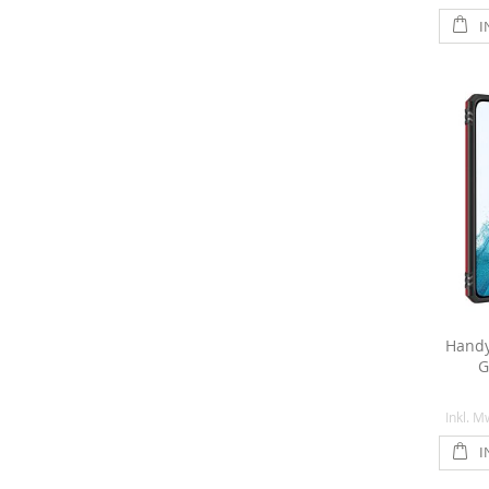
I
Handy
G
Inkl. M
I