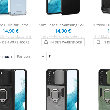
Ultraklare Hülle für Samsung Galaxy S22 - Transparent
Slim Case für Samsung Galaxy S22 - Schwarz
14,90 €
14,90 €
1
wSt.
, versandkostenfrei
Inkl. MwSt.
, versandkostenfrei
Inkl. MwSt.
N DEN WARENKORB
IN DEN WARENKORB
IN 
In
en nach
absteigender
Reihenfolge