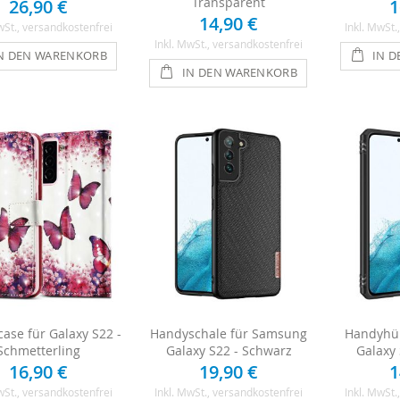
Transparent
26,90 €
1
14,90 €
wSt.
, versandkostenfrei
Inkl. MwSt.
Inkl. MwSt.
, versandkostenfrei
N DEN WARENKORB
IN 
IN DEN WARENKORB
case für Galaxy S22 -
Handyschale für Samsung
Handyhül
Schmetterling
Galaxy S22 - Schwarz
Galaxy
16,90 €
19,90 €
1
wSt.
, versandkostenfrei
Inkl. MwSt.
, versandkostenfrei
Inkl. MwSt.