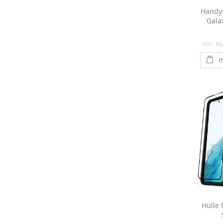
Handy
Gala
Inkl. M
I
Hülle 