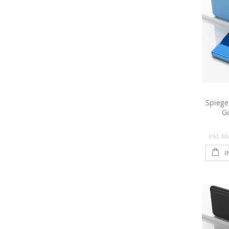
Spiege
Ga
Inkl. M
I