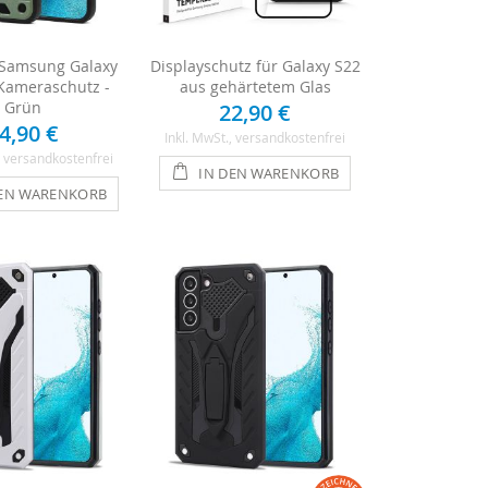
 Samsung Galaxy
Displayschutz für Galaxy S22
Kameraschutz -
aus gehärtetem Glas
Grün
22,90 €
4,90 €
Inkl. MwSt.
, versandkostenfrei
, versandkostenfrei
IN DEN WARENKORB
DEN WARENKORB