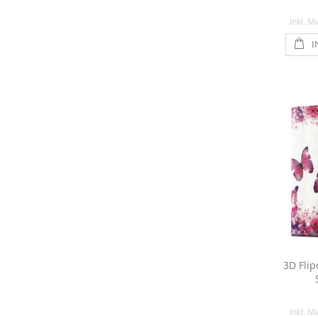
Inkl. M
I
3D Flip
Inkl. M