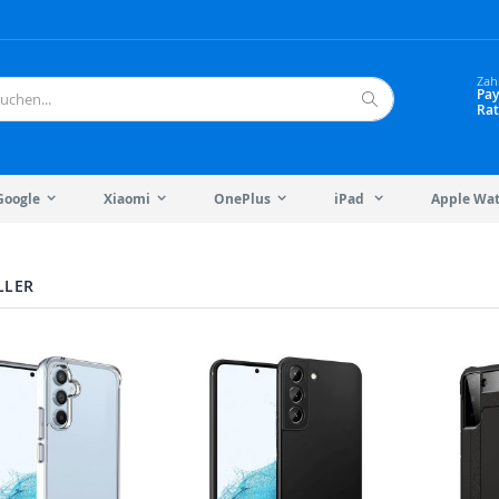
Zah
Pay
Rat
Suche
Google
Xiaomi
OnePlus
iPad
Apple Wa
LLER