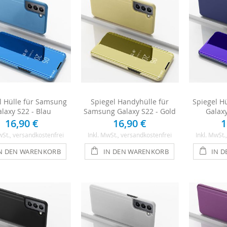
l Hülle für Samsung
Spiegel Handyhülle für
Spiegel H
laxy S22 - Blau
Samsung Galaxy S22 - Gold
Galaxy
16,90 €
16,90 €
1
wSt.
, versandkostenfrei
Inkl. MwSt.
, versandkostenfrei
Inkl. MwSt.
N DEN WARENKORB
IN DEN WARENKORB
IN 