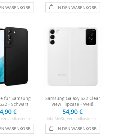
DEN WARENKORB
IN DEN WARENKORB
se für Samsung
Samsung Galaxy S22 Clear
 S22 - Schwarz
View Flipcase - Weiß
4,90 €
54,90 €
, versandkostenfrei
Inkl. MwSt.
, versandkostenfrei
DEN WARENKORB
IN DEN WARENKORB