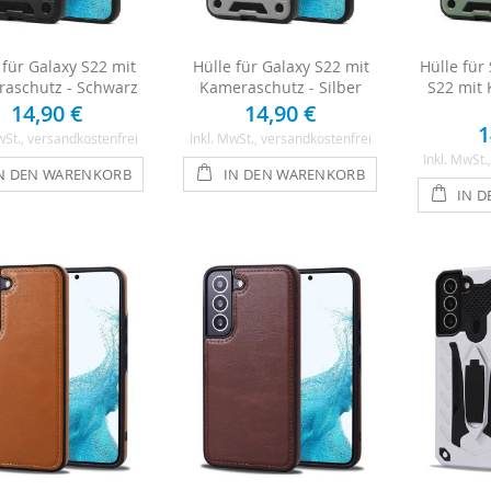
 für Galaxy S22 mit
Hülle für Galaxy S22 mit
Hülle für
aschutz - Schwarz
Kameraschutz - Silber
S22 mit 
14,90 €
14,90 €
1
wSt.
, versandkostenfrei
Inkl. MwSt.
, versandkostenfrei
Inkl. MwSt.
N DEN WARENKORB
IN DEN WARENKORB
IN 