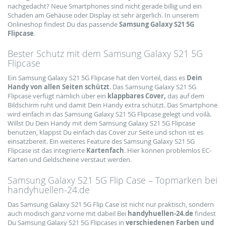
nachgedacht? Neue Smartphones sind nicht gerade billig und ein
Schaden am Gehäuse oder Display ist sehr ärgerlich. In unserem
Onlineshop findest Du das passende
Samsung Galaxy S21 5G
Flipcase
.
Bester Schutz mit dem Samsung Galaxy S21 5G
Flipcase
Ein Samsung Galaxy S21 5G Flipcase hat den Vorteil, dass es
Dein
Handy von allen Seiten schützt
. Das Samsung Galaxy S21 5G
Flipcase verfügt nämlich über ein
klappbares Cover,
das auf dem
Bildschirm ruht und damit Dein Handy extra schützt. Das Smartphone
wird einfach in das Samsung Galaxy S21 5G Flipcase gelegt und voilà.
Willst Du Dein Handy mit dem Samsung Galaxy S21 5G Flipcase
benutzen, klappst Du einfach das Cover zur Seite und schon ist es
einsatzbereit. Ein weiteres Feature des Samsung Galaxy S21 5G
Flipcase ist das integrierte
Kartenfach
. Hier können problemlos EC-
Karten und Geldscheine verstaut werden.
Samsung Galaxy S21 5G Flip Case – Topmarken bei
handyhuellen-24.de
Das Samsung Galaxy S21 5G Flip Case ist nicht nur praktisch, sondern
auch modisch ganz vorne mit dabei! Bei
handyhuellen-24.de
findest
Du Samsung Galaxy S21 5G Flipcases in
verschiedenen Farben und