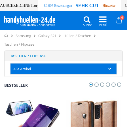
SEHR GUT
AUSGEZEICHNET
.org
86.007 Bewertungen
Hinweise
4
Art
0
Wa
Suche
Home
Samsung
Galaxy S21
Hüllen / Taschen
Taschen / Flipcase
TASCHEN / FLIPCASE
Alle Artikel
BESTSELLER