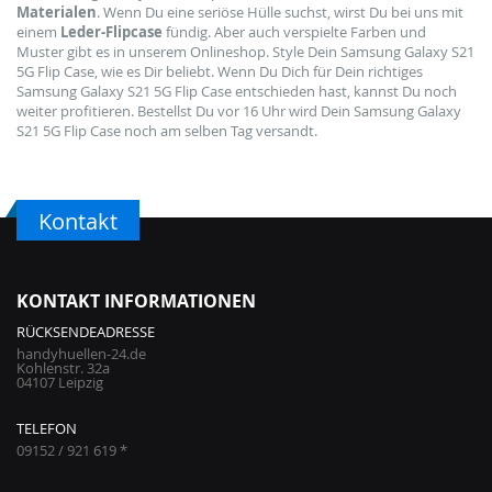
Materialen
. Wenn Du eine seriöse Hülle suchst, wirst Du bei uns mit
einem
Leder-Flipcase
fündig. Aber auch verspielte Farben und
Muster gibt es in unserem Onlineshop. Style Dein Samsung Galaxy S21
5G Flip Case, wie es Dir beliebt. Wenn Du Dich für Dein richtiges
Samsung Galaxy S21 5G Flip Case entschieden hast, kannst Du noch
weiter profitieren. Bestellst Du vor 16 Uhr wird Dein Samsung Galaxy
S21 5G Flip Case noch am selben Tag versandt.
Kontakt
KONTAKT INFORMATIONEN
RÜCKSENDEADRESSE
handyhuellen-24.de
Kohlenstr. 32a
04107 Leipzig
TELEFON
09152 / 921 619 *