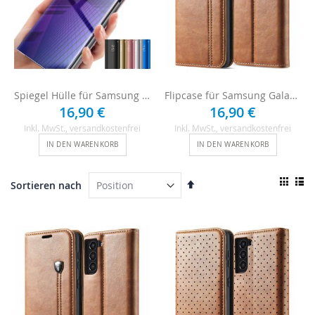
Spiegel Hülle für Samsung Galaxy S21
Flipcase für Samsung Galaxy S21 - Braun
16,90 €
16,90 €
Inkl. MwSt.
, versandkostenfrei
Inkl. MwSt.
, versandkostenfrei
IN DEN WARENKORB
IN DEN WARENKORB
Ansi
In
Sortieren nach
als
absteigender
Raster
List
Reihenfolge