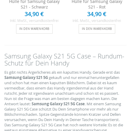
Hülle für Samsung Galaxy
Hülle für Samsung Galaxy
S21 - Schwarz
S21 - Rot
34,90 €
34,90 €
Inkl. MwSt.
, versandkostenfrei
Inkl. MwSt.
, versandkostenfrei
IN DEN WARENKORB
IN DEN WARENKORB
Samsung Galaxy S21 5G Case – Rundum-
Schutz für Dein Handy
Es gibt nichts Ärgerlicheres als ein kaputtes Handy. Gerade erst das
Samsung Galaxy S21 5G
gekauft und nur einmal heruntergefallen
und schon hat man einen kaputten Bildschirm. Dabei ist es kaum
vermeidbar, dass einem das Handy irgendeinmal aus der Hand
rutscht. Jeder ist irgendwann unachtsam und schon ist es passiert.
Nun ist die Frage was man am besten dagegen machen kann. Die
Antwort lautet:
Samsung Galaxy S21 5G Case
. Mit einem Samsung
Galaxy S21 5G Case schützt Du Dein Smartphone vor mehr als nur
Bildschirmschaden. Spitze Gegenstände können Kratzer und Dellen
verursachen, wenn Du Dein Handy in Deiner Tasche transportierst.
Das Samsung Galaxy S21 5G Case hat noch weitere Vorteile: Es ist die
weitaus günstigere Alternative zu einer Handyversicherung.