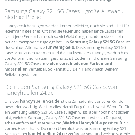
Samsung Galaxy S21 5G Cases – große Auswahl,
niedrige Preise
Handyversicherungen werden immer beliebter, doch sie sind nicht für
jedermann geeignet. Oft sind sie teuer und haben lange Laufzeiten.
Nicht jede Person hat noch so viel Geld übrig, nachdem sie sich ein
neues Smartphone zugelegt hat. Ein
Samsung Galaxy S21 5G Case
ist
die schlaue Alternative
für wenig Geld
. Das Samsung Galaxy S21 5G
Case schützt den Rahmen und die Rückseite des Handys, wodurch es
vor Aufprall und Kratzern geschützt ist. Zudem sind unsere Samsung
Galaxy S21 5G Cases
in vielen verschiedenen Farben und
Materialien
verfügbar. So kannst Du Dein Handy nach Deinem
Belieben gestalten.
Die neuen Samsung Galaxy S21 5G Cases von
handyhuellen-24.de
Uns von
handyhuellen-24.de
ist die Zufriedenheit unserer Kunden
besonders wichtig. Wir tun alles, damit Du glücklich wirst. Wenn Du Dir
ein Samsung Galaxy S21 5G Case zulegen willst, aber noch nicht sicher
bist, welches Samsung Galaxy S21 5G Case am besten zu Dir passt,
schau einfach auf unserer Seite: „
Welche Handyhülle passt zu Dir
?“
vorbei. Hier erhältst Du einen Überblick was für Samsung Galaxy S21
5G Cases bei
handyhuellen-24.de
verfügbar sind und welche Vorteile