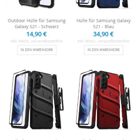
Outdoor Hülle für Samsung
Hülle für Samsung Galaxy
Galaxy S21 - Schwarz
S21 - Blau
14,90 €
34,90 €
Inkl. MwSt.
, versandkostenfrei
Inkl. MwSt.
, versandkostenfrei
IN DEN WARENKORB
IN DEN WARENKORB