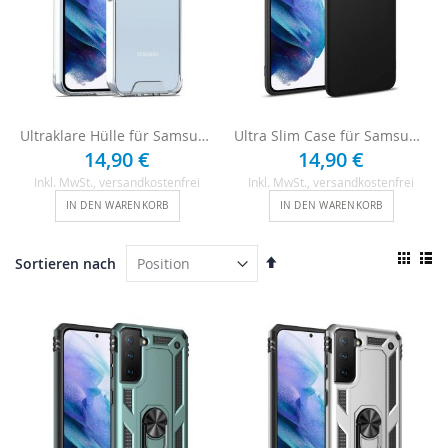
Ultraklare Hülle für Samsung Galaxy S21 - Transparent
Ultra Slim Case für Samsung Galaxy S21 - Schwarz
14,90 €
14,90 €
Inkl. MwSt.
, versandkostenfrei
Inkl. MwSt.
, versandkostenfrei
IN DEN WARENKORB
IN DEN WARENKORB
Ansi
In
Sortieren nach
als
absteigender
Raster
List
Reihenfolge