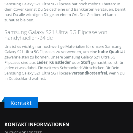
Samsung Galaxy S21 Ultra 5G Flipcase hat noch mehr zu bieten: In
dem Cover kannst Du Geldscheine und Bankkarten verstauen. Damit
hast Du alle wichtigen Dinge an einem Ort. Der Geldbeutel kann
zuhause bleiben.
Samsung Galaxy S21 Ultra 5G Flipcase von
handyhuellen-24.de
Uns ist es wichtig nur hochwertige Materialien für unsere Samsung
Galaxy S21 Ultra 5G Flipcases zu verwenden, um eine
hohe Qualität
gewährleisten zu können. Unsere Samsung Galaxy S21 Ultra 5G
Flipcases sind aus
Leder
,
Kunstleder
oder
Stoff
gemacht, so ist für
Jeden etwas dabei. Ein weiteres Schmankerl: Wir schicken Dir Dein
Samsung Galaxy S21 Ultra 5G Flipcase
versandkostenfrei
, wenn Du
in Deutschland wohnst.
Kontakt
KONTAKT INFORMATIONEN
RÜCKSENDEADRESSE