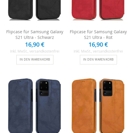
Flipcase für Samsung Galaxy
Flipcase für Samsung Galaxy
S21 Ultra - Schwarz
S21 Ultra - Rot
16,90 €
16,90 €
Inkl. MwSt.
, versandkostenfrei
Inkl. MwSt.
, versandkostenfrei
IN DEN WARENKORB
IN DEN WARENKORB