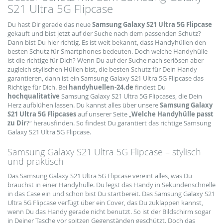
S21 Ultra 5G Flipcase
Du hast Dir gerade das neue
Samsung Galaxy S21 Ultra 5G Flipcase
gekauft und bist jetzt auf der Suche nach dem passenden Schutz?
Dann bist Du hier richtig. Es ist weit bekannt, dass Handyhüllen den
besten Schutz für Smartphones bedeuten. Doch welche Handyhülle
ist die richtige für Dich? Wenn Du auf der Suche nach seriösen aber
zugleich stylischen Hüllen bist, die besten Schutz für Dein Handy
garantieren, dann ist ein Samsung Galaxy S21 Ultra 5G Flipcase das
Richtige für Dich. Bei
handyhuellen-24.de
findest Du
hochqualitative
Samsung Galaxy S21 Ultra 5G Flipcases, die Dein
Herz aufblühen lassen. Du kannst alles über unsere
Samsung Galaxy
S21 Ultra 5G Flipcases
auf unserer Seite „
Welche Handyhülle passt
zu Dir
?“ herausfinden. So findest Du garantiert das richtige Samsung
Galaxy S21 Ultra 5G Flipcase.
Samsung Galaxy S21 Ultra 5G Flipcase – stylisch
und praktisch
Das Samsung Galaxy S21 Ultra 5G Flipcase vereint alles, was Du
brauchst in einer Handyhülle. Du legst das Handy in Sekundenschnelle
in das Case ein und schon bist Du startbereit. Das Samsung Galaxy S21
Ultra 5G Flipcase verfügt über ein Cover, das Du zuklappen kannst,
wenn Du das Handy gerade nicht benutzt. So ist der Bildschirm sogar
in Deiner Tasche vor spitzen Gegenständen geschützt. Doch das