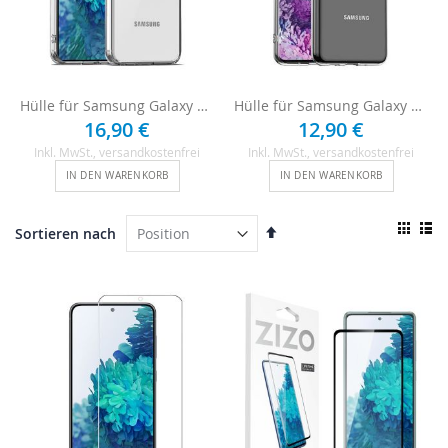
Hülle für Samsung Galaxy S20 FE Case - Transparent
Hülle für Samsung Galaxy S20 FE - Transparent
16,90 €
12,90 €
Inkl. MwSt.
, versandkostenfrei
Inkl. MwSt.
, versandkostenfrei
IN DEN WARENKORB
IN DEN WARENKORB
Ansi
In
Sortieren nach
als
absteigender
Raster
List
Reihenfolge