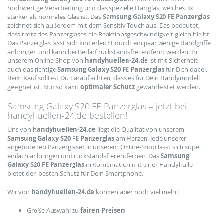
hochwertige Verarbeitung und das spezielle Hartglas, welches 3x
stärker als normales Glas ist. Das
Samsung Galaxy S20 FE Panzerglas
zeichnet sich außerdem mit dem Sensitiv-Touch aus. Das bedeutet,
dass trotz des Panzerglases die Reaktionsgeschwindigkeit gleich bleibt.
Das Panzerglas lässt sich kinderleicht durch ein paar wenige Handgriffe
anbringen und kann bei Bedarf rückstandsfrei entfernt werden. In
unserem Online-Shop von
handyhuellen-24.de
ist mit Sicherheit
auch das richtige
Samsung Galaxy S20 FE Panzerglas
für Dich dabei.
Beim Kauf solltest Du darauf achten, dass es für Dein Handymodell
geeignet ist. Nur so kann
optimaler Schutz
gewährleistet werden.
Samsung Galaxy S20 FE Panzerglas – jetzt bei
handyhuellen-24.de bestellen!
Uns von
handyhuellen-24.de
liegt die Qualität von unserem
Samsung Galaxy S20 FE Panzerglas
am Herzen. Jede unserer
angebotenen Panzergläser in unserem Online-Shop lässt sich super
einfach anbringen und rückstandsfrei entfernen. Das
Samsung
Galaxy S20 FE Panzerglas
in Kombination mit einer Handyhülle
bietet den besten Schutz für Dein Smartphone.
Wir von
handyhuellen-24.de
können aber noch viel mehr!
Große Auswahl zu
fairen Preisen