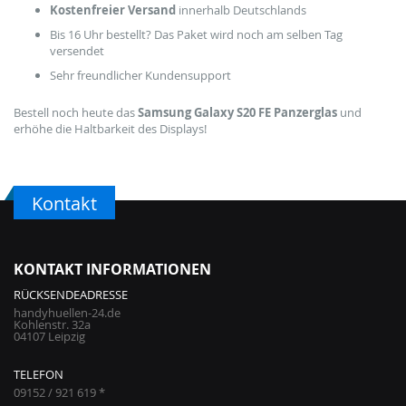
Kostenfreier Versand
innerhalb Deutschlands
Bis 16 Uhr bestellt? Das Paket wird noch am selben Tag
versendet
Sehr freundlicher Kundensupport
Bestell noch heute das
Samsung Galaxy S20 FE Panzerglas
und
erhöhe die Haltbarkeit des Displays!
Kontakt
KONTAKT INFORMATIONEN
RÜCKSENDEADRESSE
handyhuellen-24.de
Kohlenstr. 32a
04107 Leipzig
TELEFON
09152 / 921 619 *