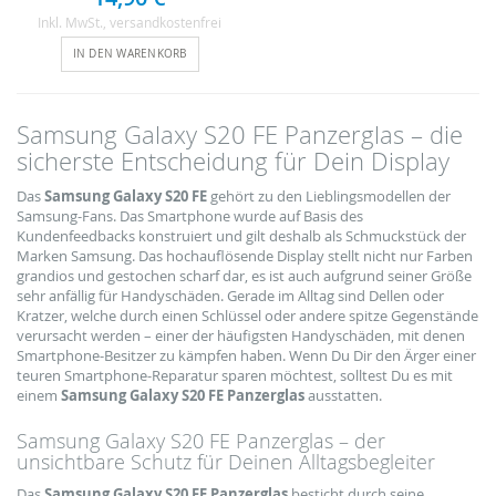
Inkl. MwSt.
, versandkostenfrei
IN DEN WARENKORB
Samsung Galaxy S20 FE Panzerglas – die
sicherste Entscheidung für Dein Display
Das
Samsung Galaxy S20 FE
gehört zu den Lieblingsmodellen der
Samsung-Fans. Das Smartphone wurde auf Basis des
Kundenfeedbacks konstruiert und gilt deshalb als Schmuckstück der
Marken Samsung. Das hochauflösende Display stellt nicht nur Farben
grandios und gestochen scharf dar, es ist auch aufgrund seiner Größe
sehr anfällig für Handyschäden. Gerade im Alltag sind Dellen oder
Kratzer, welche durch einen Schlüssel oder andere spitze Gegenstände
verursacht werden – einer der häufigsten Handyschäden, mit denen
Smartphone-Besitzer zu kämpfen haben. Wenn Du Dir den Ärger einer
teuren Smartphone-Reparatur sparen möchtest, solltest Du es mit
einem
Samsung Galaxy S20 FE Panzerglas
ausstatten.
Samsung Galaxy S20 FE Panzerglas – der
unsichtbare Schutz für Deinen Alltagsbegleiter
Das
Samsung Galaxy S20 FE Panzerglas
besticht durch seine