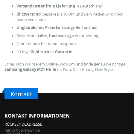
Versandkostenfreie Lieferung
in Deutschland.
Blitzversand
: bestelle bis 16 Uhr und Dein Packet wird noch
heute versendet.
Unglaubliches Preis-Leistungs-Verhältnis
.
Beste Materialien,
hochwertige
Verarbeitung.
Sehr freundlicher Kundensupport.
30 Tage
Geld-zurück-Garantie
.
Schau Dich in unserem Online-Shop um und finde genau die richtige
Samsung Galaxy M21 Hülle
für Dich. Dein Handy, Dein Style.
Kontakt
KONTAKT INFORMATIONEN
RÜCKSENDEADRESSE
handyhuellen-24.de
Kohlenstr. 32a