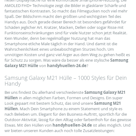
AMOLED FHD+ Technologie zeigt die Bilder in glasklarer Schärfe und
fantastischen Kontrasten. So macht das Filmegucken noch viel mehr
Spaß. Der Bildschirm macht den größten und wichtigsten Teil des
Handys aus. Doch gerade dieser Bereich ist besonders gefährdet für
Schäden jeglicher Art. Kratzer, Macken, Dellen oder sogar Risse mit
Funktionseinschränkungen sind für viele Nutzer schon jetzt Realität.
Kein Wunder, denn bei regelmäßiger Nutzung hat man das
Smartphone etliche Male täglich in der Hand. Und damit ist die
Wahrscheinlichkeit eines unbeabsichtigten Sturzes hoch. Um
unnötigen Kosten und ganz viel Ärger aus dem Weg zu gehen heißt es
für Schutz zu sorgen. Was wäre da besser als eine stylische
Samsung
Galaxy M21 Hülle
von
handyhuellen-24.de
?
Samsung Galaxy M21 Hülle – 1000 Styles für Dein
Handy
Bei uns findest Du allerhand verschiedenste
Samsung Galaxy M21
Hüllen
in allen möglichen Farben, Formen und Designs. Ein super
Look gepaart mit bestem Schutz, das sind unsere
Samsung M21
Hüllen
. Mach Dein Smartphone zu einem Statement und style es
nach Belieben um. Elegant für den Business-Auftritt, sportlich für die
Outdoor-Aktivität, lässig für den Alltag oder farbenfroh für das gewisse
Etwas. Mit den Hüllen von
handyhuellen-24.de
ist alles möglich. Und
wir bieten unseren Kunden auch noch tolle Zusatzleistungen: