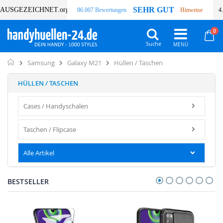
SEHR GUT
AUSGEZEICHNET
.org
86.007 Bewertungen
Hinweise
4
Art
0
Wa
Suche
Home
Hüllen / Taschen
Samsung
Galaxy M21
HÜLLEN / TASCHEN
Cases / Handyschalen
Taschen / Flipcase
Alle Artikel
BESTSELLER