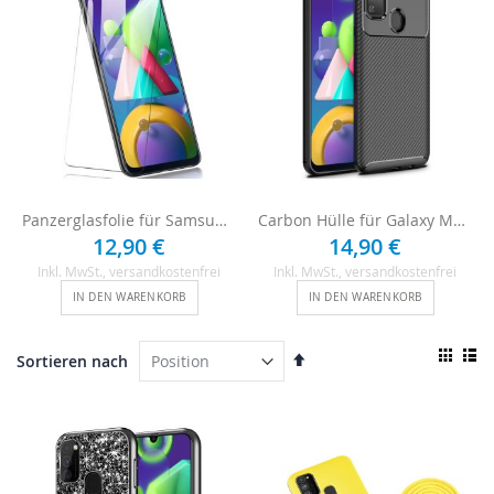
Panzerglasfolie für Samsung Galaxy M21
Carbon Hülle für Galaxy M21 - Schwarz
12,90 €
14,90 €
Inkl. MwSt.
, versandkostenfrei
Inkl. MwSt.
, versandkostenfrei
IN DEN WARENKORB
IN DEN WARENKORB
Ansi
In
Sortieren nach
als
absteigender
Raster
List
Reihenfolge