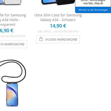
86.007 Bewertungen
von hier, ebay.de
Hinweis zu den Bewertungen
le für Samsung
Ultra Slim Case für Samsung
y A34 Hülle -
Galaxy A34 - Schwarz
ansparent
14,90 €
6,90 €
Inkl. MwSt.
, versandkostenfrei
, versandkostenfrei
IN DEN WARENKORB
DEN WARENKORB