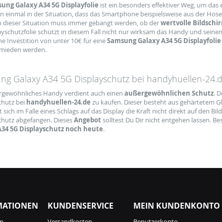
ung Galaxy A34 5G Displayfolie
ist ein besonders effektiver Weg, um das
n einmal in der Situation, dass das Smartphone beispielsweise aus der Hose
In dieser Situation muss immer gebangt werden, ob der
wertvolle Bildschi
ayschutzfolie schützt in diesem Fall nicht nur wirksam das Handy und seine
ne Investition von unter 10€ für eine
Samsung Galaxy A34 5G Displayfolie
mieden werden.
g Galaxy A34 5G Displayschutz bei handyhuellen-24.d
rgewöhnliches Handy verdient auch einen
außergewöhnlichen Schutz
. 
chutz bei
handyhuellen-24.de
zu kaufen. Dieser besteht aus gehärtetem Gla
 sich im Falle eines Schlags auf das Display die Kraft nicht direkt auf den
chutz abgefangen. Dieses
Angebot
solltest Du Dir nicht entgehen lassen. Bes
A34 5G Displayschutz noch heute
.
MATIONEN
KUNDENSERVICE
MEIN KUNDENKONTO
m
Versandkosten
Benutzerkonto