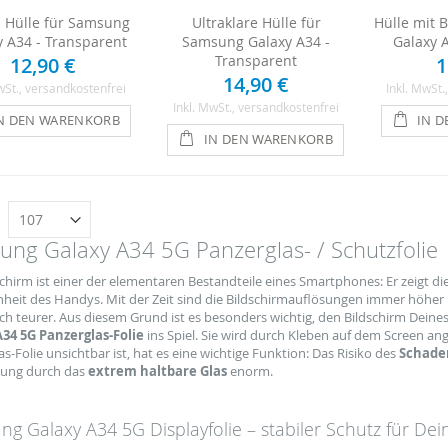
n Hülle für Samsung
Ultraklare Hülle für
Hülle mit 
y A34 - Transparent
Samsung Galaxy A34 -
Galaxy 
Transparent
12,90 €
1
14,90 €
wSt.
, versandkostenfrei
Inkl. MwSt.
Inkl. MwSt.
, versandkostenfrei
N DEN WARENKORB
IN 
IN DEN WARENKORB
n
ng Galaxy A34 5G Panzerglas- / Schutzfolie
chirm ist einer der elementaren Bestandteile eines Smartphones: Er zeigt di
nheit des Handys. Mit der Zeit sind die Bildschirmauflösungen immer höhe
ch teurer. Aus diesem Grund ist es besonders wichtig, den Bildschirm Dein
34 5G Panzerglas-Folie
ins Spiel. Sie wird durch Kleben auf dem Screen a
s-Folie unsichtbar ist, hat es eine wichtige Funktion: Das Risiko des
Schaden
ung durch das
extrem haltbare Glas
enorm.
g Galaxy A34 5G Displayfolie – stabiler Schutz für D