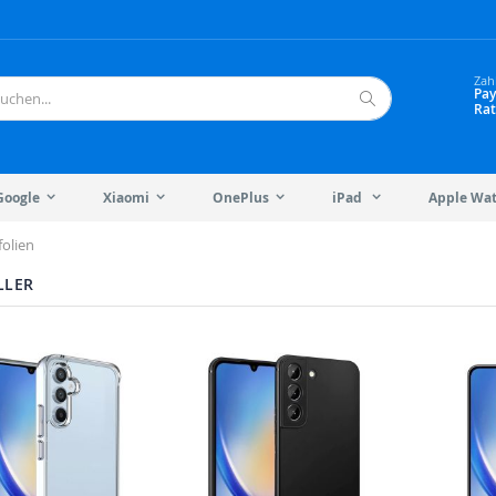
Zah
Pay
Rat
Suche
Google
Xiaomi
OnePlus
iPad
Apple Wa
folien
LLER