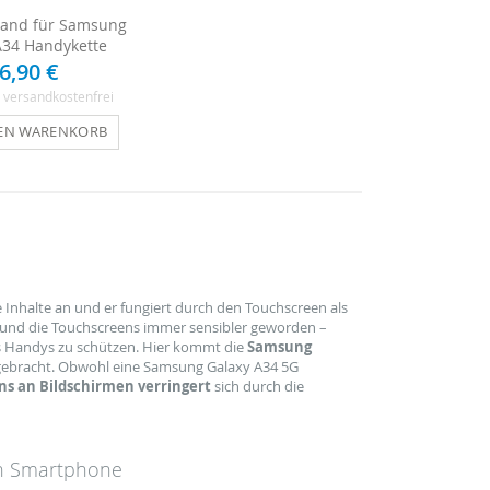
Band für Samsung
A34 Handykette
6,90 €
, versandkostenfrei
DEN WARENKORB
e Inhalte an und er fungiert durch den Touchscreen als
r und die Touchscreens immer sensibler geworden –
es Handys zu schützen. Hier kommt die
Samsung
ngebracht. Obwohl eine Samsung Galaxy A34 5G
s an Bildschirmen verringert
sich durch die
ein Smartphone