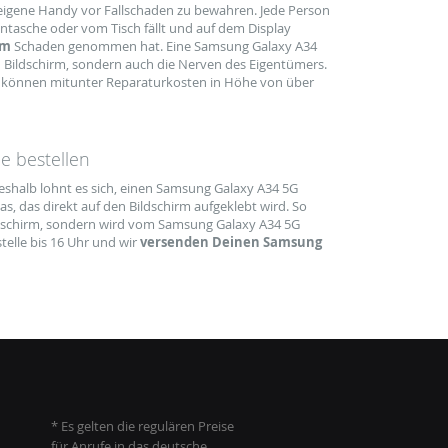
 eigene Handy vor Fallschaden zu bewahren. Jede Person
ntasche oder vom Tisch fällt und auf dem Display
rm
Schaden genommen hat. Eine Samsung Galaxy A34
n Bildschirm, sondern auch die Nerven des Eigentümers.
können mitunter Reparaturkosten in Höhe von über
e bestellen
Deshalb lohnt es sich, einen Samsung Galaxy A34 5G
s, das direkt auf den Bildschirm aufgeklebt wird. So
 Bildschirm, sondern wird vom Samsung Galaxy A34 5G
telle bis 16 Uhr und wir
versenden Deinen Samsung
* Es gelten die regulären Preise
für Anrufe in das deutsche