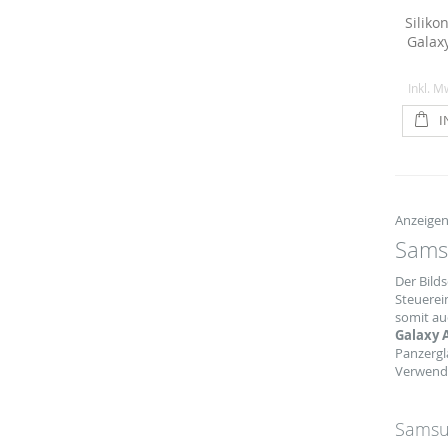
Siliko
Galax
Inkl. M
I
Anzeige
Samsu
Der Bilds
Steuerei
somit au
Galaxy A
Panzergla
Verwend
Samsun