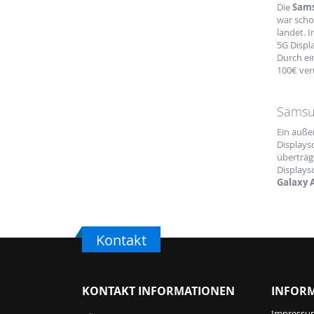
Die
Sams
war scho
landet. 
5G Displ
Durch ei
100€ ver
Samsun
Ein auße
Displays
überträgt
Displays
Galaxy 
Kontakt
KONTAKT INFORMATIONEN
INFOR
Impressu