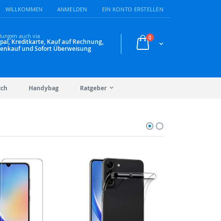
WILLKOMMEN
ANMELDEN
EIN KONTO ERSTELLEN
lungen auch via
Artikel
0
pal, Kreditkarte, Kauf auf Rechnung,
Warenkorb
enkauf und Sofort Überweisung
tch
Handybag
Ratgeber