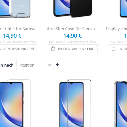
Ultraklare Hülle für Samsung Galaxy A34 - Transparent
Ultra Slim Case für Samsung Galaxy A34 - Schwarz
14,90 €
14,90 €
1
wSt.
, versandkostenfrei
Inkl. MwSt.
, versandkostenfrei
Inkl. MwSt.
N DEN WARENKORB
IN DEN WARENKORB
IN 
In
en nach
absteigender
Reihenfolge