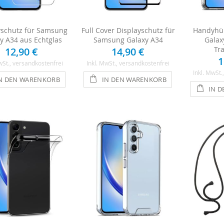
yschutz für Samsung
Full Cover Displayschutz für
Handyhül
y A34 aus Echtglas
Samsung Galaxy A34
Galax
Tr
12,90 €
14,90 €
1
wSt.
, versandkostenfrei
Inkl. MwSt.
, versandkostenfrei
Inkl. MwSt.
N DEN WARENKORB
IN DEN WARENKORB
IN 