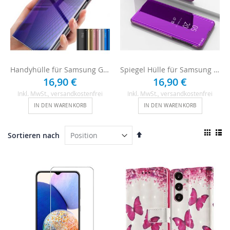
Handyhülle für Samsung Galaxy A14 Flipcase
Spiegel Hülle für Samsung Galaxy A14 - Pink
16,90 €
16,90 €
Inkl. MwSt.
, versandkostenfrei
Inkl. MwSt.
, versandkostenfrei
IN DEN WARENKORB
IN DEN WARENKORB
Ansi
In
Sortieren nach
als
absteigender
Raster
List
Reihenfolge