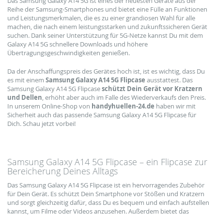
Das Samsung Galaxy A14 5G ist eines der neuesten Geräte aus der
Reihe der Samsung-Smartphones und bietet eine Fülle an Funktionen
und Leistungsmerkmalen, die es zu einer grandiosen Wahl für alle
machen, die nach einem leistungsstarken und zukunftssicheren Gerät
suchen. Dank seiner Unterstützung für 5G-Netze kannst Du mit dem
Galaxy A14 5G schnellere Downloads und höhere
Übertragungsgeschwindigkeiten genießen.
Da der Anschaffungspreis des Gerätes hoch ist, ist es wichtig, dass Du
es mit einem
Samsung Galaxy A14 5G Flipcase
ausstattest. Das
Samsung Galaxy A14 5G Flipcase
schützt Dein Gerät vor Kratzern
und Dellen
, erhöht aber auch im Falle des Wiederverkaufs den Preis.
In unserem Online-Shop von
handyhuellen-24.de
haben wir mit
Sicherheit auch das passende Samsung Galaxy A14 5G Flipcase für
Dich. Schau jetzt vorbei!
Samsung Galaxy A14 5G Flipcase – ein Flipcase zur
Bereicherung Deines Alltags
Das Samsung Galaxy A14 5G Flipcase ist ein hervorragendes Zubehör
für Dein Gerät. Es schützt Dein Smartphone vor Stößen und Kratzern
und sorgt gleichzeitig dafür, dass Du es bequem und einfach aufstellen
kannst, um Filme oder Videos anzusehen. Außerdem bietet das