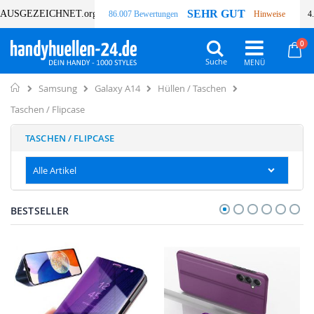
SEHR GUT
AUSGEZEICHNET
.org
86.007 Bewertungen
Hinweise
4
Art
0
Wa
Suche
Home
Samsung
Galaxy A14
Hüllen / Taschen
Taschen / Flipcase
TASCHEN / FLIPCASE
Alle Artikel
BESTSELLER