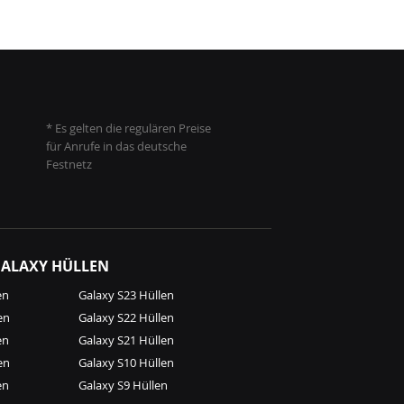
* Es gelten die regulären Preise
für Anrufe in das deutsche
Festnetz
ALAXY HÜLLEN
en
Galaxy S23 Hüllen
en
Galaxy S22 Hüllen
en
Galaxy S21 Hüllen
en
Galaxy S10 Hüllen
en
Galaxy S9 Hüllen