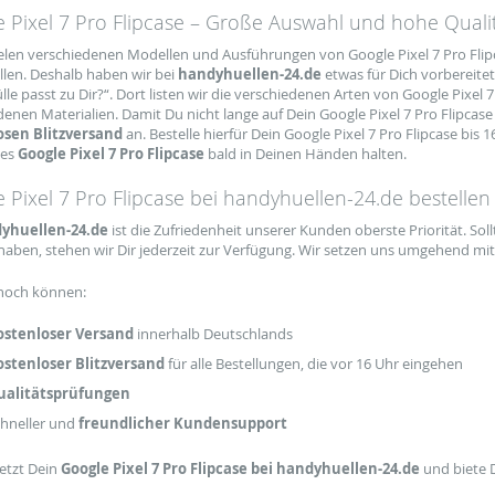
 Pixel 7 Pro Flipcase – Große Auswahl und hohe Quali
ielen verschiedenen Modellen und Ausführungen von Google Pixel 7 Pro Flipc
llen. Deshalb haben wir bei
handyhuellen-24.de
etwas für Dich vorbereite
e passt zu Dir?“. Dort listen wir die verschiedenen Arten von Google Pixel 7
denen Materialien. Damit Du nicht lange auf Dein Google Pixel 7 Pro Flipcas
osen Blitzversand
an. Bestelle hierfür Dein Google Pixel 7 Pro Flipcase bis
ues
Google Pixel 7 Pro Flipcase
bald in Deinen Händen halten.
 Pixel 7 Pro Flipcase bei handyhuellen-24.de bestellen
yhuellen-24.de
ist die Zufriedenheit unserer Kunden oberste Priorität. So
 haben, stehen wir Dir jederzeit zur Verfügung. Wir setzen uns umgehend mit 
noch können:
ostenloser Versand
innerhalb Deutschlands
stenloser Blitzversand
für alle Bestellungen, die vor 16 Uhr eingehen
ualitätsprüfungen
hneller und
freundlicher Kundensupport
jetzt Dein
Google Pixel 7 Pro Flipcase bei handyhuellen-24.de
und biete 