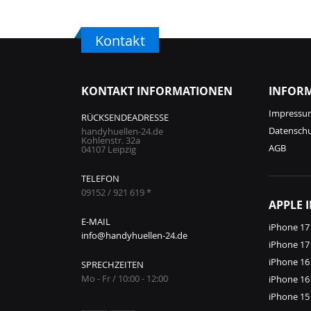
Kontakt
KONTAKT INFORMATIONEN
INFOR
Impressu
RÜCKSENDEADRESSE
Datensch
handyhuellen-24.de
Kohlenstr. 32a
AGB
04107 Leipzig
TELEFON
09152 / 921 619 *
APPLE 
E-MAIL
iPhone 17
info@handyhuellen-24.de
iPhone 17
iPhone 16
SPRECHZEITEN
Mo - Fr / 10:00 - 12:00
iPhone 16
iPhone 15