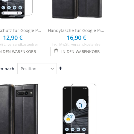
Displayschutz für Google Pixel 7 Pro aus Echtglas
Handytasche für Google Pixel 7 Pro Flipcase - Schwarz
12,90 €
16,90 €
wSt.
, versandkostenfrei
Inkl. MwSt.
, versandkostenfrei
N DEN WARENKORB
IN DEN WARENKORB
In
en nach
absteigender
Reihenfolge