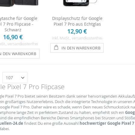
tasche für Google
Displayschutz für Google
l 7 Pro Flipcase -
Pixel 7 Pro aus Echtglas
Schwarz
12,90 €
16,90 €
Inkl. MwSt.
, versandkostenfrei
wSt.
, versandkostenfrei
IN DEN WARENKORB
N DEN WARENKORB
n
e Pixel 7 Pro Flipcase
le Pixel 7 Pro bietet seinen Besitzern dank seiner hervorragenden Akkulauf
n großartiges Nutzererlebnis. Doch die integrierte Technologie in unseren A
Google Pixel 7 Pro. Daher wäre es schade, wenn Dein neues Schmuckstück nac
rtphone lange Zeit in perfektem Zustand zu halten, empfiehlt sich ein
Googl
 sind die empfindlichen Bereiche Deines Smartphones bei Stürzen und Stöß
ellen-24.de
findest Du eine große Auswahl
hochwertiger Google Pixel 7 
dabei.