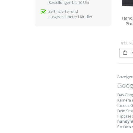
Bestellungen bis 16 Uhr
Zertifizierter und
ausgezeichneter Händler
Handy
Pixe
Inkl. M
I
Anzeige
Googl
Das Goog
Kamera ei
für das 
Dein Sma
Flipcase
handyhu
für Dich 