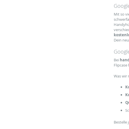
Google
Mit so v
schwerfa
Handyhüll
verschie
kostenl
Dein ne
Google
Bei
hand
Flipcase
Was wir 
K
Ko
Q
Sc
Bestelle 