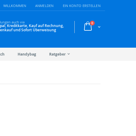
WILLKOMMEN
ANMELDEN
EIN KONTO ERSTELLEN
lungen auch via
Artikel
0
pal, Kreditkarte, Kauf auf Rechnung,
Warenkorb
enkauf und Sofort Überweisung
tch
Handybag
Ratgeber