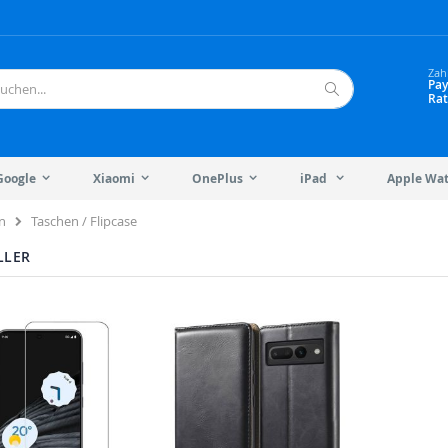
Zah
Pay
Rat
Suche
Google
Xiaomi
OnePlus
iPad
Apple Wa
Taschen / Flipcase
n
LLER