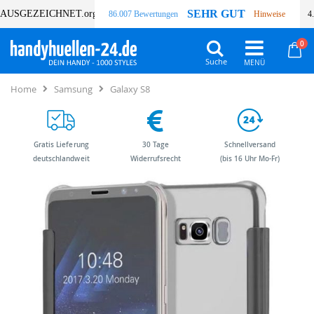
SEHR GUT
AUSGEZEICHNET
.org
86.007 Bewertungen
Hinweise
4
Art
0
Wa
Suche
Home
Samsung
Galaxy S8
Gratis Lieferung
30 Tage
Schnellversand
deutschlandweit
Widerrufsrecht
(bis 16 Uhr Mo-Fr)
Zum
Zum
Ende
Anfang
der
der
Bildergalerie
Bildergalerie
springen
springen