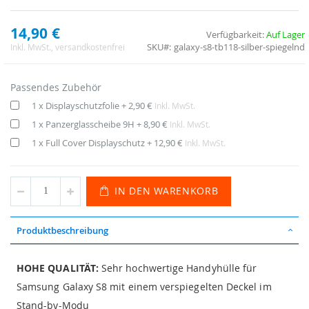
14,90 €
Verfügbarkeit:
Auf Lager
SKU
galaxy-s8-tb118-silber-spiegelnd
Inkl. MwSt.
, versandkostenfrei
Passendes Zubehör
1 x Displayschutzfolie
+
2,90 €
Inkl. MwSt.
1 x Panzerglasscheibe 9H
+
8,90 €
Inkl. MwSt.
1 x Full Cover Displayschutz
+
12,90 €
Inkl. MwSt.
IN DEN WARENKORB
Produktbeschreibung
HOHE QUALITÄT:
Sehr hochwertige Handyhülle für
Samsung Galaxy S8 mit einem verspiegelten Deckel im
Stand-by-Modu