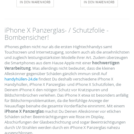
IN DEN WARENKORB
IN DEN WARENKORB
iPhone X Panzerglas- / Schutzfolie -
Bombensicher!
iPhones gelten nicht nur als die ersten Hightechhandys samt
Touchscreen und Internetzugang, sondern auch als die ansehnlichsten
und zugleich leistungsstärksten Modelle ihrer Art. Zudem überzeugen
die Smartphones aus dem Hause Apple mit einer
hochwertigen
Verarbeitung
. Was allerdings nicht bedeutet, dass die kleinen
Alleskönner gegenüber Schäden gänzlich immun sind! Auf
handyhüllen-24.de
findest Du deshalb verschiedene iPhone X
Handyhüllen, iPhone X Panzerglas- und iPhone X Schutzfolien, die
Deinem iPhone X den nötigen Schutz vor Kratzspuren und
Bildschirmbrüchen verleihen. Das iPhone X etwa ist besonders anfällig
für Bildschirmproblematiken, da die feinfühlige Anzeige der
Neuauflage beinahe die gesamte Vorderfläche einnimmt. Mit einem
iPhone X Panzerglas
machst Du Deinen Alleskönner vor etlichen
Schäden sicher: Beeinträchtigungen wie Risse im Display,
Abschürfungen der Glasbeschichtung und sogar Beeinträchtigungen
durch UV-Strahlen werden durch ein iPhone X Panzerglas nahezu
ausgeschlossen.