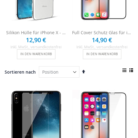
Silikon Hülle für iPhone X - Transparent
Full Cover Schutz Glas für iPhone X - Schwarz
12,90 €
14,90 €
Inkl. MwSt.
, versandkostenfrei
Inkl. MwSt.
, versandkostenfrei
IN DEN WARENKORB
IN DEN WARENKORB
Ansi
In
Sortieren nach
als
absteigender
Raster
List
Reihenfolge