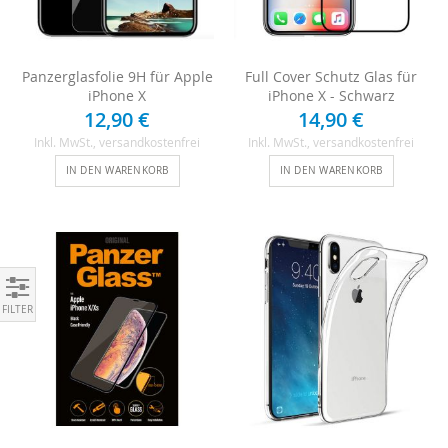
Panzerglasfolie 9H für Apple
Full Cover Schutz Glas für
iPhone X
iPhone X - Schwarz
12,90 €
14,90 €
Inkl. MwSt.
, versandkostenfrei
Inkl. MwSt.
, versandkostenfrei
IN DEN WARENKORB
IN DEN WARENKORB
Einkaufen nach