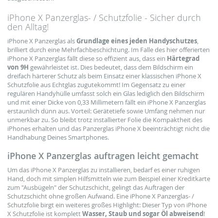
iPhone X Panzerglas- / Schutzfolie - Sicher durch
den Alltag!
iPhone X Panzerglas als
Grundlage eines jeden Handyschutzes
,
brilliert durch eine Mehrfachbeschichtung. Im Falle des hier offerierten
iPhone X Panzerglas fällt diese so effizient aus, dass ein
Härtegrad
von 9H
gewährleistet ist. Dies bedeutet, dass dem Bildschirm ein
dreifach härterer Schutz als beim Einsatz einer klassischen iPhone X
Schutzfolie aus Echtglas zugutekommt! Im Gegensatz zu einer
regulären Handyhülle umfasst solch ein Glas lediglich den Bildschirm
und mit einer Dicke von 0,33 Millimetern fällt ein iPhone X Panzerglas
erstaunlich dünn aus. Vorteil: Gerätetiefe sowie Umfang nehmen nur
unmerkbar zu. So bleibt trotz installierter Folie die Kompaktheit des
iPhones erhalten und das Panzerglas iPhone X beeinträchtigt nicht die
Handhabung Deines Smartphones.
iPhone X Panzerglas auftragen leicht gemacht
Um das iPhone X Panzerglas zu installieren, bedarf es einer ruhigen
Hand, doch mit simplen Hilfsmitteln wie zum Beispiel einer Kreditkarte
zum "Ausbügeln" der Schutzschicht, gelingt das Auftragen der
Schutzschicht ohne großen Aufwand. Eine iPhone X Panzerglas- /
Schutzfolie birgt ein weiteres großes Highlight: Dieser Typ von iPhone
X Schutzfolie ist komplett
Wasser, Staub und sogar Öl abweisend
!