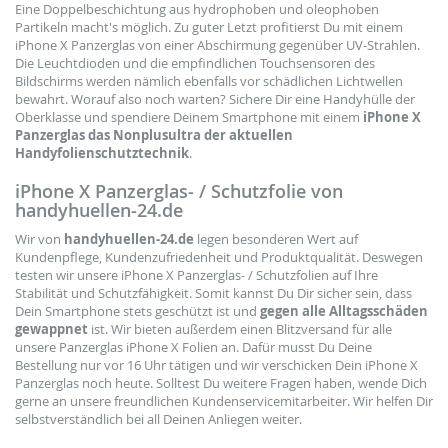
Eine Doppelbeschichtung aus hydrophoben und oleophoben
Partikeln macht's möglich. Zu guter Letzt profitierst Du mit einem
iPhone X Panzerglas von einer Abschirmung gegenüber UV-Strahlen.
Die Leuchtdioden und die empfindlichen Touchsensoren des
Bildschirms werden nämlich ebenfalls vor schädlichen Lichtwellen
bewahrt. Worauf also noch warten? Sichere Dir eine Handyhülle der
Oberklasse und spendiere Deinem Smartphone mit einem
iPhone X
Panzerglas das Nonplusultra der aktuellen
Handyfolienschutztechnik
.
iPhone X Panzerglas- / Schutzfolie von
handyhuellen-24.de
Wir von
handyhuellen-24.de
legen besonderen Wert auf
Kundenpflege, Kundenzufriedenheit und Produktqualität. Deswegen
testen wir unsere iPhone X Panzerglas- / Schutzfolien auf Ihre
Stabilität und Schutzfähigkeit. Somit kannst Du Dir sicher sein, dass
Dein Smartphone stets geschützt ist und
gegen alle Alltagsschäden
gewappnet
ist. Wir bieten außerdem einen Blitzversand für alle
unsere Panzerglas iPhone X Folien an. Dafür musst Du Deine
Bestellung nur vor 16 Uhr tätigen und wir verschicken Dein iPhone X
Panzerglas noch heute. Solltest Du weitere Fragen haben, wende Dich
gerne an unsere freundlichen Kundenservicemitarbeiter. Wir helfen Dir
selbstverständlich bei all Deinen Anliegen weiter.