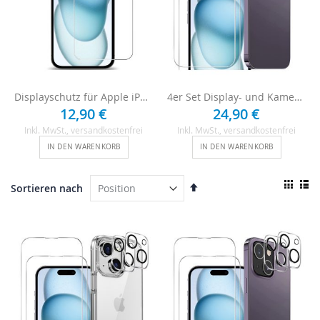
Displayschutz für Apple iPhone 15 Plus aus Echtglas
4er Set Display- und Kameraschutz für iPhone 15 Plus
12,90 €
24,90 €
Inkl. MwSt.
, versandkostenfrei
Inkl. MwSt.
, versandkostenfrei
IN DEN WARENKORB
IN DEN WARENKORB
Ansi
In
Sortieren nach
als
absteigender
Raster
List
Reihenfolge