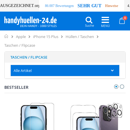
SEHR GUT
AUSGEZEICHNET
.org
86.007 Bewertungen
Hinweise
4
Art
0
Wa
Suche
Home
Apple
iPhone 15 Plus
Hüllen / Taschen
Taschen / Flipcase
TASCHEN / FLIPCASE
Alle Artikel
BESTSELLER