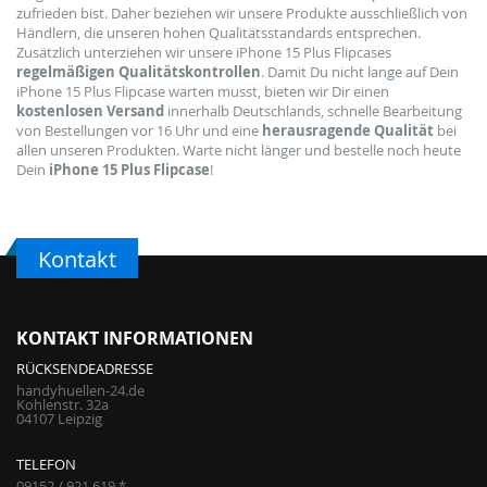
zufrieden bist. Daher beziehen wir unsere Produkte ausschließlich von
Händlern, die unseren hohen Qualitätsstandards entsprechen.
Zusätzlich unterziehen wir unsere iPhone 15 Plus Flipcases
regelmäßigen Qualitätskontrollen
. Damit Du nicht lange auf Dein
iPhone 15 Plus Flipcase warten musst, bieten wir Dir einen
kostenlosen Versand
innerhalb Deutschlands, schnelle Bearbeitung
von Bestellungen vor 16 Uhr und eine
herausragende Qualität
bei
allen unseren Produkten. Warte nicht länger und bestelle noch heute
Dein
iPhone 15 Plus Flipcase
!
Kontakt
KONTAKT INFORMATIONEN
RÜCKSENDEADRESSE
handyhuellen-24.de
Kohlenstr. 32a
04107 Leipzig
TELEFON
09152 / 921 619 *