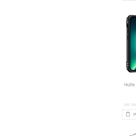
Hülle
Inkl. M
I