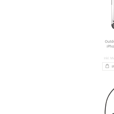
Outdo
iPho
Inkl. M
I