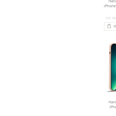
Hand
iPhone 
Inkl. M
I
Hand
iPh