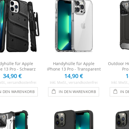
yhülle für Apple
Handyhülle für Apple
Outdoor Hü
e 13 Pro - Schwarz
iPhone 13 Pro - Transparent
Pro
34,90 €
14,90 €
1
wSt.
, versandkostenfrei
Inkl. MwSt.
, versandkostenfrei
Inkl. MwSt.
N DEN WARENKORB
IN DEN WARENKORB
IN 