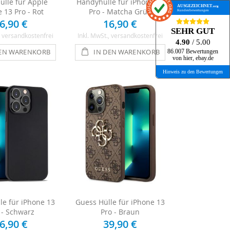
lle für Apple
Handyhülle für iPhone 13
AUSGEZEICHNET
.org
 13 Pro - Rot
Pro - Matcha Grün
Kundenbewertungen
6,90 €
16,90 €
SEHR GUT
, versandkostenfrei
Inkl. MwSt.
, versandkostenfrei
4.90
/ 5.00
DEN WARENKORB
IN DEN WARENKORB
86.007 Bewertungen
von hier, ebay.de
Hinweis zu den Bewertungen
e für iPhone 13
Guess Hülle für iPhone 13
 - Schwarz
Pro - Braun
6,90 €
39,90 €