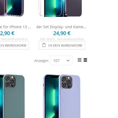
Silikon Hülle für iPhone 13 Pro - Transparent
4er Set Display- und Kameraschutz für iPhone 13 Pro
2,90 €
24,90 €
16,
, versandkostenfrei
Inkl. MwSt.
, versandkostenfrei
Inkl. MwSt.
, ve
DEN WARENKORB
IN DEN WARENKORB
IN DEN
Ansicht
Anzeigen
als
Raster
Liste