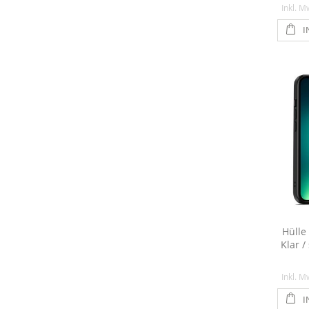
Inkl. M
I
Hülle
Klar 
Inkl. M
I