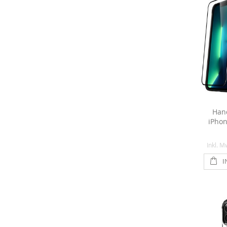
Hand
iPhon
Inkl. M
I