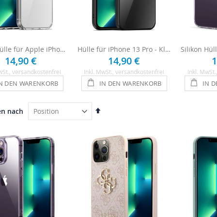
Handyhülle für Apple iPhone 13 Pro - Transparent
Hülle für iPhone 13 Pro - Klar / schwarzer Rahmen
14,90 €
14,90 €
1
wSt.
, versandkostenfrei
Inkl. MwSt.
, versandkostenfrei
Inkl. MwSt.
N DEN WARENKORB
IN DEN WARENKORB
IN 
In
en nach
absteigender
Reihenfolge