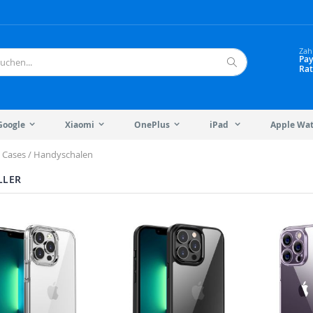
Zah
Pay
Rat
Suche
Google
Xiaomi
OnePlus
iPad
Apple Wa
Cases / Handyschalen
LLER