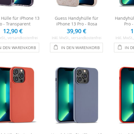
n Hülle für iPhone 13
Guess Handyhülle für
Handyhüll
o - Transparent
iPhone 13 Pro - Rosa
Pro 
12,90 €
39,90 €
1
wSt.
, versandkostenfrei
Inkl. MwSt.
, versandkostenfrei
Inkl. MwSt.
N DEN WARENKORB
IN DEN WARENKORB
IN 