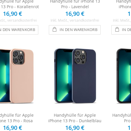
yhülle für Apple
Handyhülle für iPhone 13
Handyhü
13 Pro - Korallenrot
Pro - Lavendel
iPhone
16,90 €
16,90 €
1
wSt.
, versandkostenfrei
Inkl. MwSt.
, versandkostenfrei
Inkl. MwSt.
N DEN WARENKORB
IN DEN WARENKORB
IN 
yhülle für Apple
Handyhülle für Apple
Handyhüll
one 13 Pro - Rosa
iPhone 13 Pro - Dunkelblau
Pro
16,90 €
16,90 €
1