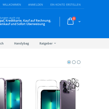
WILLKOMMEN
ANMELDEN
EIN KONTO ERSTELLEN
lungen auch via
Artikel
0
pal, Kreditkarte, Kauf auf Rechnung,
Warenkorb
enkauf und Sofort Überweisung
tch
Handybag
Ratgeber