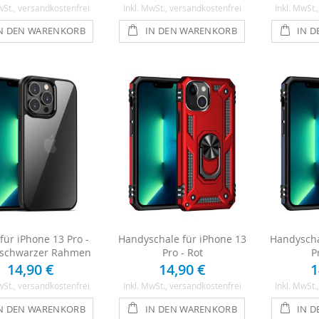
wSt.
, versandkostenfrei
Inkl. MwSt.
, versandkostenfrei
Inkl. MwSt.
N DEN WARENKORB
IN DEN WARENKORB
IN 
 für iPhone 13 Pro -
Handyschale für iPhone 13
Handyscha
/ schwarzer Rahmen
Pro - Rot
P
14,90 €
14,90 €
1
wSt.
, versandkostenfrei
Inkl. MwSt.
, versandkostenfrei
Inkl. MwSt.
N DEN WARENKORB
IN DEN WARENKORB
IN 